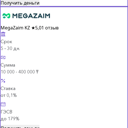
Получить деньги
MegaZaim KZ
★
5,0
1 отзыв
Срок
5 – 30 дн.
Сумма
10 000 - 400 000 ₸
Ставка
от 0,1%
ГЭСВ
до 179%