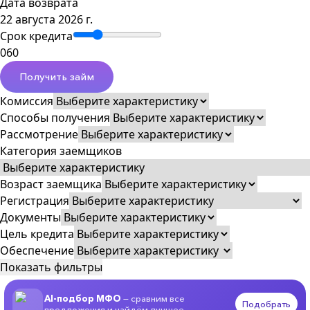
Дата возврата
22 августа 2026 г.
Срок кредита
0
60
Получить займ
Комиссия
Способы получения
Рассмотрение
Категория заемщиков
Возраст заемщика
Регистрация
Документы
Цель кредита
Обеспечение
Показать фильтры
AI-подбор МФО
— сравним все
Подобрать
предложения и найдём лучшее