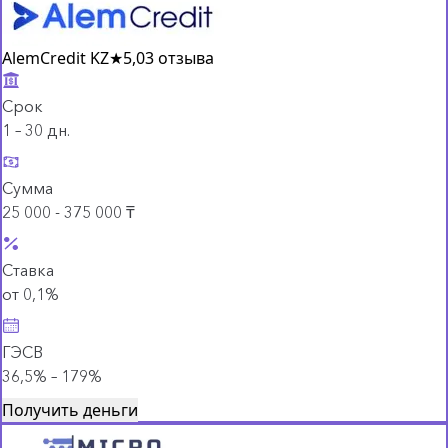
AlemCredit KZ
★
5,0
3 отзыва
Срок
1 – 30 дн.
Сумма
25 000 - 375 000 ₸
Ставка
от 0,1%
ГЭСВ
36,5% – 179%
Получить деньги