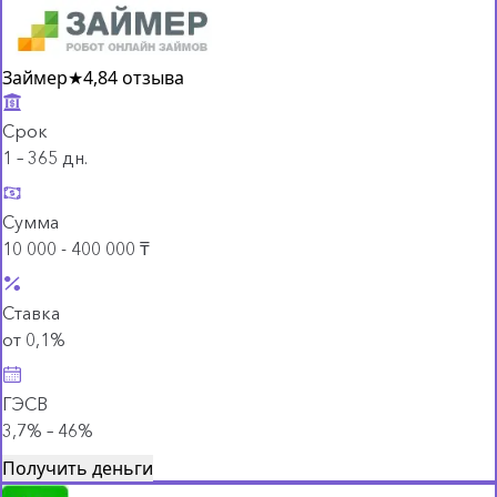
Займер
★
4,8
4 отзыва
Срок
1 – 365 дн.
Сумма
10 000 - 400 000 ₸
Ставка
от 0,1%
ГЭСВ
3,7% – 46%
Получить деньги