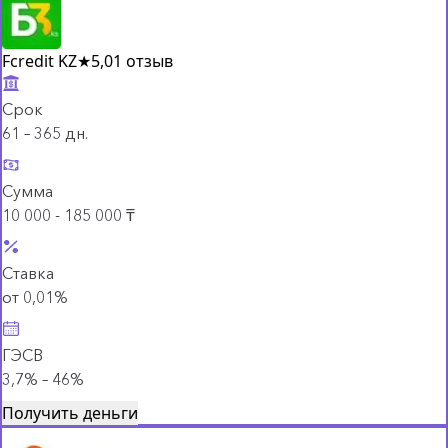
Fcredit KZ
★
5,0
1 отзыв
Срок
61 – 365 дн.
Сумма
10 000 - 185 000 ₸
Ставка
от 0,01%
ГЭСВ
3,7% – 46%
Получить деньги