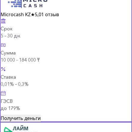
Microcash KZ
★
5,0
1 отзыв
Срок
5 – 30 дн.
Сумма
10 000 - 184 000 ₸
Ставка
0,01% – 0,3%
ГЭСВ
до 179%
Получить деньги