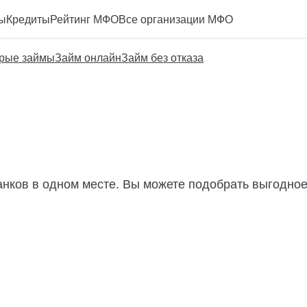
ы
Кредиты
Рейтинг МФО
Все организации МФО
рые займы
Займ онлайн
Займ без отказа
анков в одном месте. Вы можете подобрать выгодное