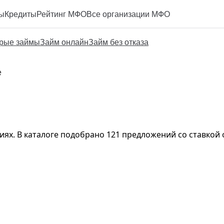
ы
Кредиты
Рейтинг МФО
Все организации МФО
рые займы
Займ онлайн
Займ без отказа
е
ях. В каталоге подобрано 121 предложений со ставкой 