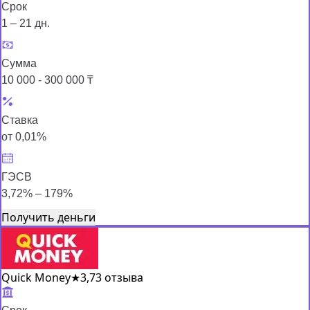
Срок
1 – 21 дн.
Сумма
10 000 - 300 000 ₸
Ставка
от 0,01%
ГЭСВ
3,72% – 179%
Получить деньги
Quick Money
★
3,7
3 отзыва