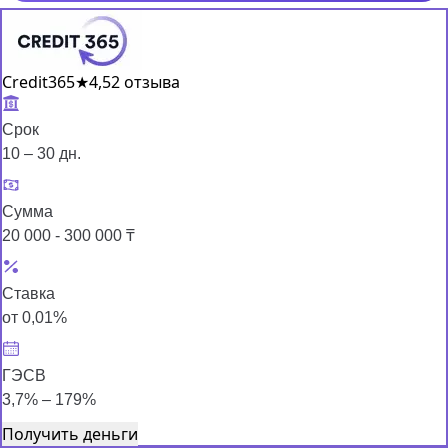
Credit365
★
4,5
2 отзыва
Срок
10 – 30 дн.
Сумма
20 000 - 300 000 ₸
Ставка
от 0,01%
ГЭСВ
3,7% – 179%
Получить деньги