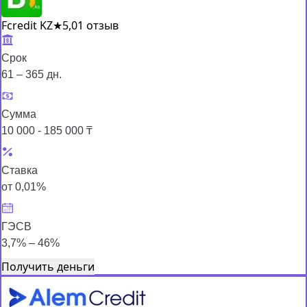
Fcredit KZ
★
5,0
1 отзыв
Срок
61 – 365 дн.
Сумма
10 000 - 185 000 ₸
Ставка
от 0,01%
ГЭСВ
3,7% – 46%
Получить деньги