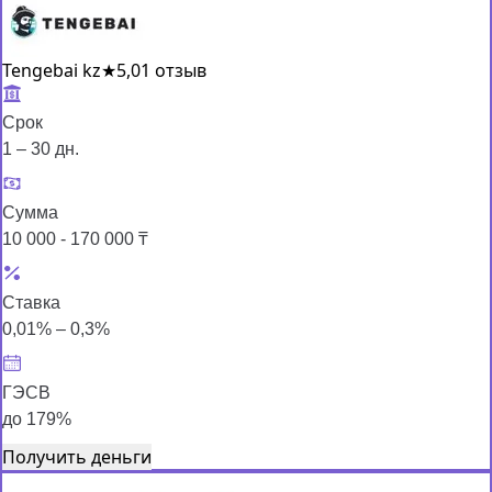
Tengebai kz
★
5,0
1 отзыв
Срок
1 – 30 дн.
Сумма
10 000 - 170 000 ₸
Ставка
0,01% – 0,3%
ГЭСВ
до 179%
Получить деньги