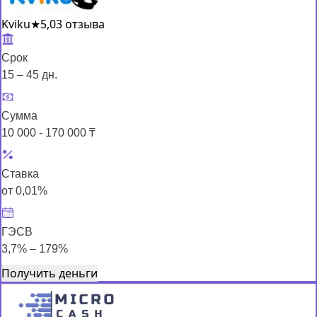
Kviku
★
5,0
3 отзыва
Срок
15 – 45 дн.
Сумма
10 000 - 170 000 ₸
Ставка
от 0,01%
ГЭСВ
3,7% – 179%
Получить деньги