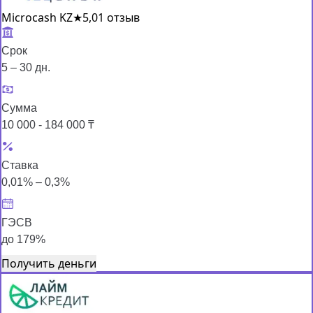
Microcash KZ
★
5,0
1 отзыв
Срок
5 – 30 дн.
Сумма
10 000 - 184 000 ₸
Ставка
0,01% – 0,3%
ГЭСВ
до 179%
Получить деньги