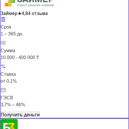
Займер
★
4,8
4 отзыва
Срок
1 – 365 дн.
Сумма
10 000 - 400 000 ₸
Ставка
от 0,1%
ГЭСВ
3,7% – 46%
Получить деньги