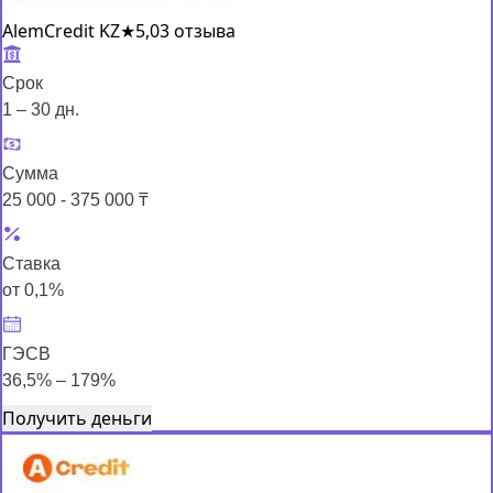
AlemCredit KZ
★
5,0
3 отзыва
Срок
1 – 30 дн.
Сумма
25 000 - 375 000 ₸
Ставка
от 0,1%
ГЭСВ
36,5% – 179%
Получить деньги