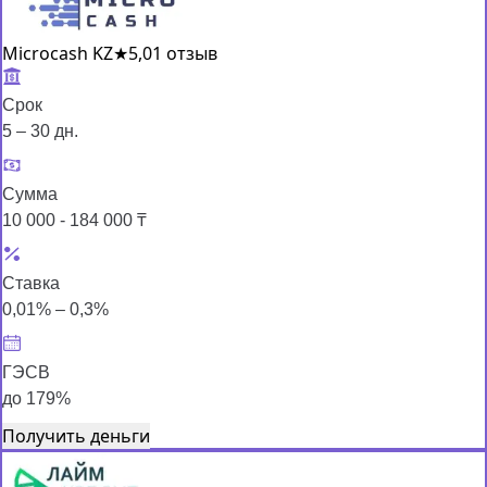
Microcash KZ
★
5,0
1 отзыв
Срок
5 – 30 дн.
Сумма
10 000 - 184 000 ₸
Ставка
0,01% – 0,3%
ГЭСВ
до 179%
Получить деньги