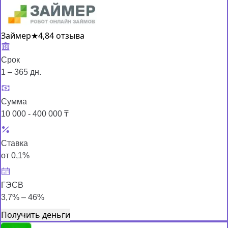
Займер
★
4,8
4 отзыва
Срок
1 – 365 дн.
Сумма
10 000 - 400 000 ₸
Ставка
от 0,1%
ГЭСВ
3,7% – 46%
Получить деньги