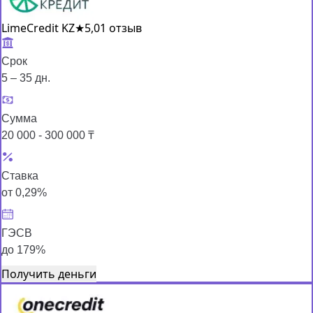
LimeCredit KZ
★
5,0
1 отзыв
Срок
5 – 35 дн.
Сумма
20 000 - 300 000 ₸
Ставка
от 0,29%
ГЭСВ
до 179%
Получить деньги