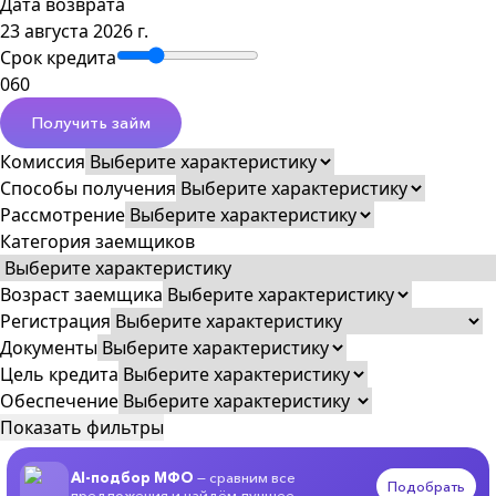
Дата возврата
23 августа 2026 г.
Срок кредита
0
60
Получить займ
Комиссия
Способы получения
Рассмотрение
Категория заемщиков
Возраст заемщика
Регистрация
Документы
Цель кредита
Обеспечение
Показать фильтры
AI-подбор МФО
— сравним все
Подобрать
предложения и найдём лучшее