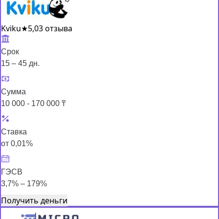
Kviku
★
5,0
3 отзыва
Срок
15 – 45 дн.
Сумма
10 000 - 170 000 ₸
Ставка
от 0,01%
ГЭСВ
3,7% – 179%
Получить деньги