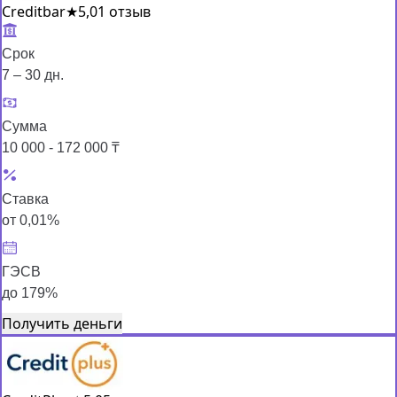
Creditbar
★
5,0
1 отзыв
Срок
7 – 30 дн.
Сумма
10 000 - 172 000 ₸
Ставка
от 0,01%
ГЭСВ
до 179%
Получить деньги