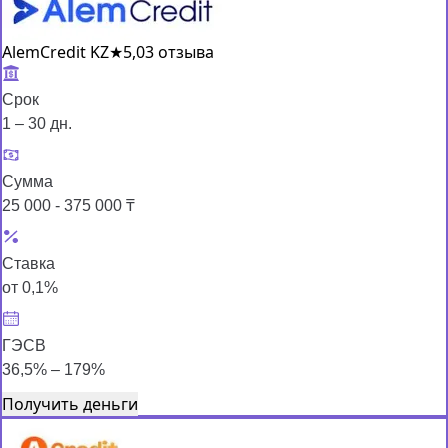
AlemCredit KZ
★
5,0
3 отзыва
Срок
1 – 30 дн.
Сумма
25 000 - 375 000 ₸
Ставка
от 0,1%
ГЭСВ
36,5% – 179%
Получить деньги