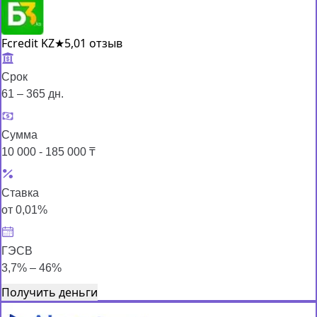
Fcredit KZ
★
5,0
1 отзыв
Срок
61 – 365 дн.
Сумма
10 000 - 185 000 ₸
Ставка
от 0,01%
ГЭСВ
3,7% – 46%
Получить деньги