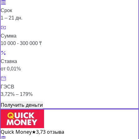
Срок
1 – 21 дн.
Сумма
10 000 - 300 000 ₸
Ставка
от 0,01%
ГЭСВ
3,72% – 179%
Получить деньги
Quick Money
★
3,7
3 отзыва