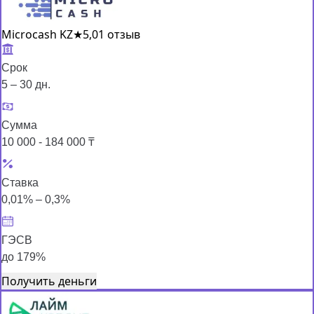
Microcash KZ
★
5,0
1 отзыв
Срок
5 – 30 дн.
Сумма
10 000 - 184 000 ₸
Ставка
0,01% – 0,3%
ГЭСВ
до 179%
Получить деньги