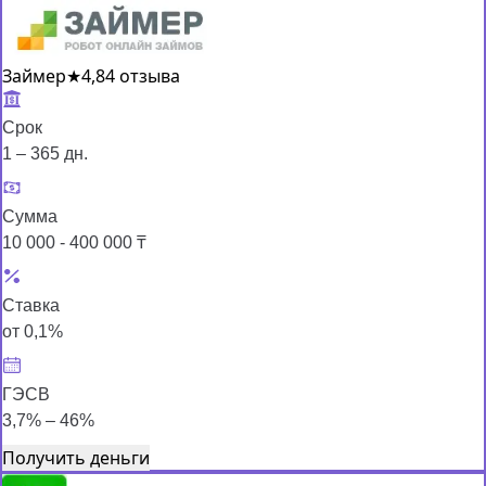
Займер
★
4,8
4 отзыва
Срок
1 – 365 дн.
Сумма
10 000 - 400 000 ₸
Ставка
от 0,1%
ГЭСВ
3,7% – 46%
Получить деньги