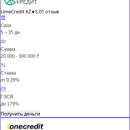
LimeCredit KZ
★
5,0
1 отзыв
Срок
5 – 35 дн.
Сумма
20 000 - 300 000 ₸
Ставка
от 0,29%
ГЭСВ
до 179%
Получить деньги