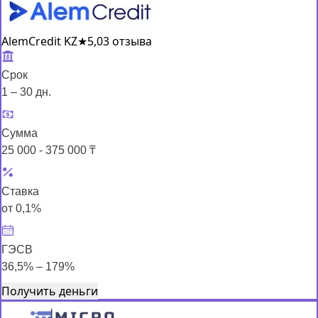
AlemCredit KZ
★
5,0
3 отзыва
Срок
1 – 30 дн.
Сумма
25 000 - 375 000 ₸
Ставка
от 0,1%
ГЭСВ
36,5% – 179%
Получить деньги