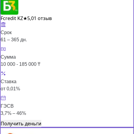
Fcredit KZ
★
5,0
1 отзыв
Срок
61 – 365 дн.
Сумма
10 000 - 185 000 ₸
Ставка
от 0,01%
ГЭСВ
3,7% – 46%
Получить деньги