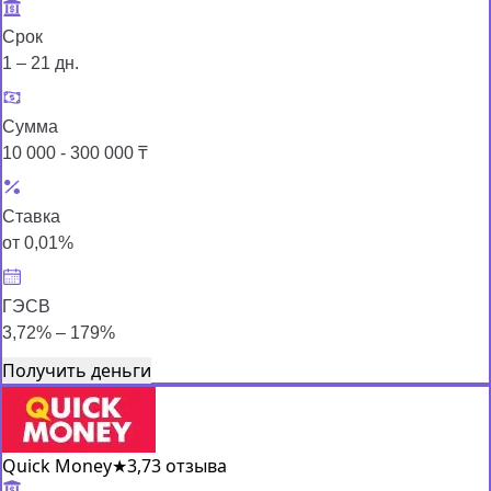
Срок
1 – 21 дн.
Сумма
10 000 - 300 000 ₸
Ставка
от 0,01%
ГЭСВ
3,72% – 179%
Получить деньги
Quick Money
★
3,7
3 отзыва