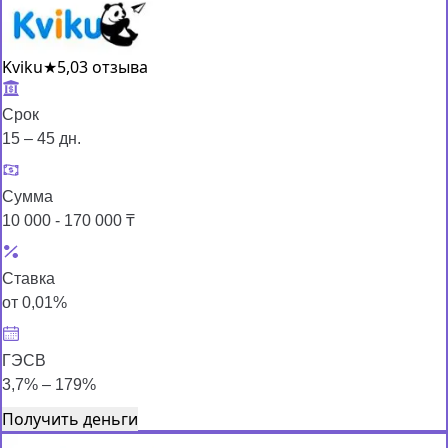
Kviku
★
5,0
3 отзыва
Срок
15 – 45 дн.
Сумма
10 000 - 170 000 ₸
Ставка
от 0,01%
ГЭСВ
3,7% – 179%
Получить деньги