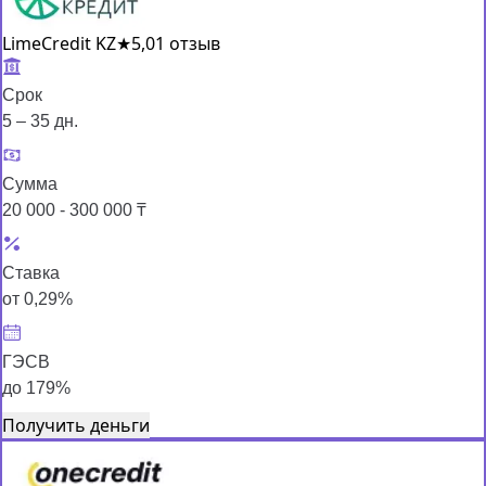
LimeCredit KZ
★
5,0
1 отзыв
Срок
5 – 35 дн.
Сумма
20 000 - 300 000 ₸
Ставка
от 0,29%
ГЭСВ
до 179%
Получить деньги