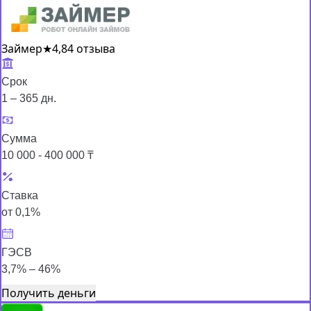
Займер
★
4,8
4 отзыва
Срок
1 – 365 дн.
Сумма
10 000 - 400 000 ₸
Ставка
от 0,1%
ГЭСВ
3,7% – 46%
Получить деньги