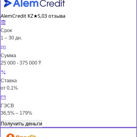
AlemCredit KZ
★
5,0
3 отзыва
Срок
1 – 30 дн.
Сумма
25 000 - 375 000 ₸
Ставка
от 0,1%
ГЭСВ
36,5% – 179%
Получить деньги