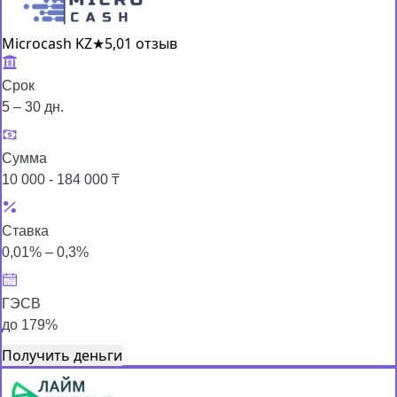
Microcash KZ
★
5,0
1 отзыв
Срок
5 – 30 дн.
Сумма
10 000 - 184 000 ₸
Ставка
0,01% – 0,3%
ГЭСВ
до 179%
Получить деньги