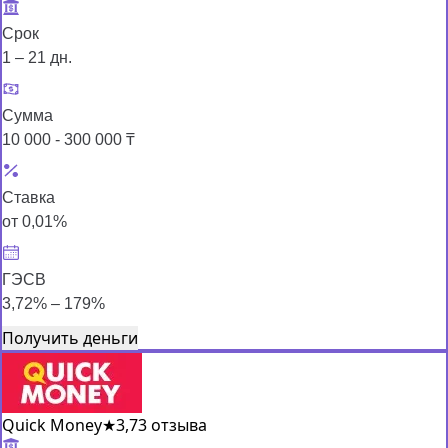
Срок
1 – 21 дн.
Сумма
10 000 - 300 000 ₸
Ставка
от 0,01%
ГЭСВ
3,72% – 179%
Получить деньги
Quick Money
★
3,7
3 отзыва