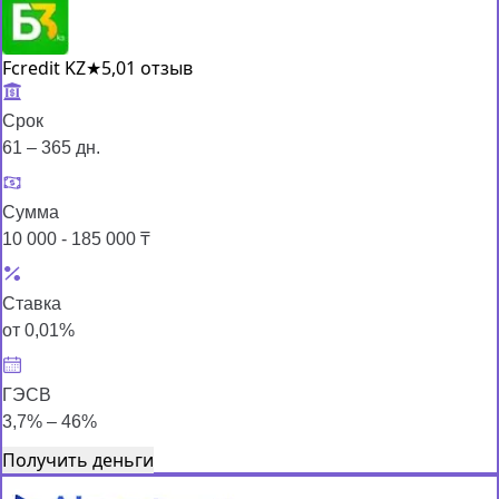
Fcredit KZ
★
5,0
1 отзыв
Срок
61 – 365 дн.
Сумма
10 000 - 185 000 ₸
Ставка
от 0,01%
ГЭСВ
3,7% – 46%
Получить деньги