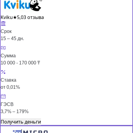
Kviku
★
5,0
3 отзыва
Срок
15 – 45 дн.
Сумма
10 000 - 170 000 ₸
Ставка
от 0,01%
ГЭСВ
3,7% – 179%
Получить деньги