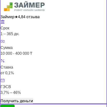
Займер
★
4,8
4 отзыва
Срок
1 – 365 дн.
Сумма
10 000 - 400 000 ₸
Ставка
от 0,1%
ГЭСВ
3,7% – 46%
Получить деньги