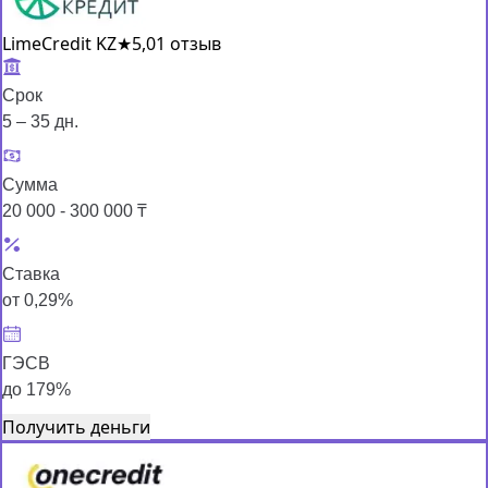
LimeCredit KZ
★
5,0
1 отзыв
Срок
5 – 35 дн.
Сумма
20 000 - 300 000 ₸
Ставка
от 0,29%
ГЭСВ
до 179%
Получить деньги