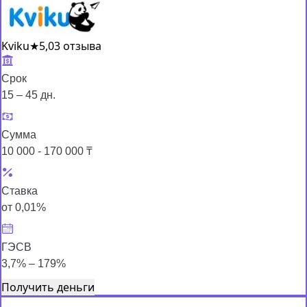
Kviku
★
5,0
3 отзыва
Срок
15 – 45 дн.
Сумма
10 000 - 170 000 ₸
Ставка
от 0,01%
ГЭСВ
3,7% – 179%
Получить деньги