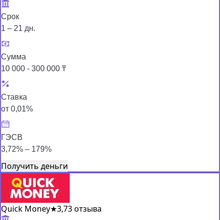
Срок
1 – 21 дн.
Сумма
10 000 - 300 000 ₸
Ставка
от 0,01%
ГЭСВ
3,72% – 179%
Получить деньги
Quick Money
★
3,7
3 отзыва