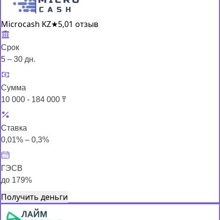
Microcash KZ
★
5,0
1 отзыв
Срок
5 – 30 дн.
Сумма
10 000 - 184 000 ₸
Ставка
0,01% – 0,3%
ГЭСВ
до 179%
Получить деньги