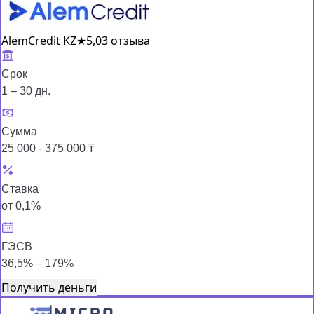
AlemCredit KZ
★
5,0
3 отзыва
Срок
1 – 30 дн.
Сумма
25 000 - 375 000 ₸
Ставка
от 0,1%
ГЭСВ
36,5% – 179%
Получить деньги