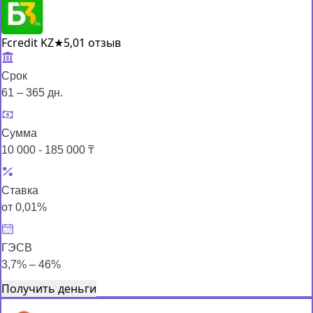
Fcredit KZ
★
5,0
1 отзыв
Срок
61 – 365 дн.
Сумма
10 000 - 185 000 ₸
Ставка
от 0,01%
ГЭСВ
3,7% – 46%
Получить деньги