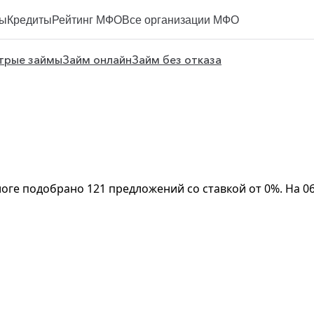
ы
Кредиты
Рейтинг МФО
Все организации МФО
трые займы
Займ онлайн
Займ без отказа
талоге подобрано 121 предложений со ставкой от 0%. На 