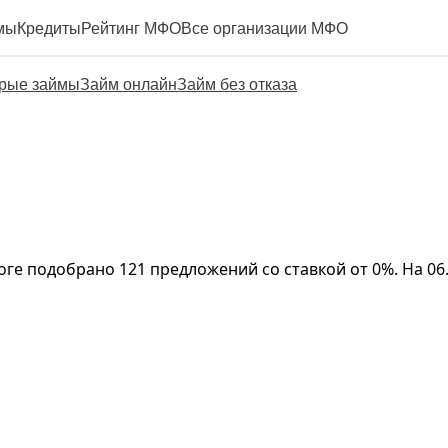
мы
Кредиты
Рейтинг МФО
Все организации МФО
рые займы
Займ онлайн
Займ без отказа
алоге подобрано 121 предложений со ставкой от 0%. На 