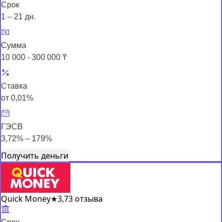
Срок
1 – 21 дн.
Сумма
10 000 - 300 000 ₸
Ставка
от 0,01%
ГЭСВ
3,72% – 179%
Получить деньги
Quick Money
★
3,7
3 отзыва