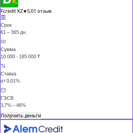
Fcredit KZ
★
5,0
1 отзыв
Срок
61 – 365 дн.
Сумма
10 000 - 185 000 ₸
Ставка
от 0,01%
ГЭСВ
3,7% – 46%
Получить деньги