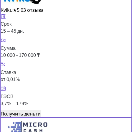
Kviku
★
5,0
3 отзыва
Срок
15 – 45 дн.
Сумма
10 000 - 170 000 ₸
Ставка
от 0,01%
ГЭСВ
3,7% – 179%
Получить деньги