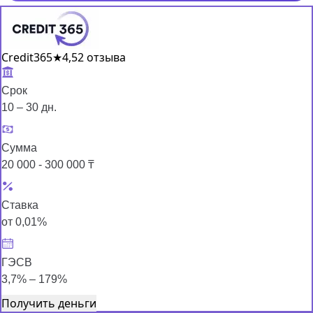
Credit365
★
4,5
2 отзыва
Срок
10 – 30 дн.
Сумма
20 000 - 300 000 ₸
Ставка
от 0,01%
ГЭСВ
3,7% – 179%
Получить деньги