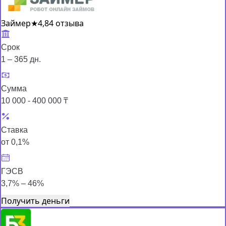
Займер
★
4,8
4 отзыва
Срок
1 – 365 дн.
Сумма
10 000 - 400 000 ₸
Ставка
от 0,1%
ГЭСВ
3,7% – 46%
Получить деньги