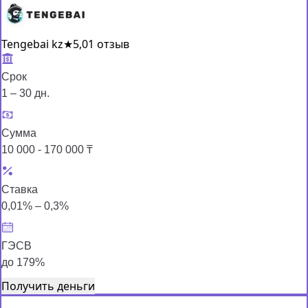
Tengebai kz
★
5,0
1 отзыв
Срок
1 – 30 дн.
Сумма
10 000 - 170 000 ₸
Ставка
0,01% – 0,3%
ГЭСВ
до 179%
Получить деньги