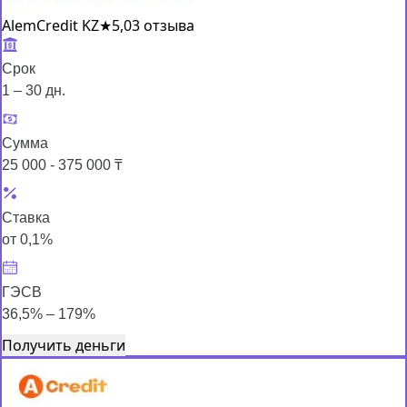
AlemCredit KZ
★
5,0
3 отзыва
Срок
1 – 30 дн.
Сумма
25 000 - 375 000 ₸
Ставка
от 0,1%
ГЭСВ
36,5% – 179%
Получить деньги