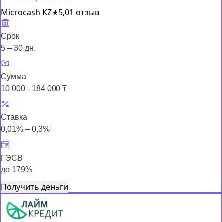
Microcash KZ
★
5,0
1 отзыв
Срок
5 – 30 дн.
Сумма
10 000 - 184 000 ₸
Ставка
0,01% – 0,3%
ГЭСВ
до 179%
Получить деньги