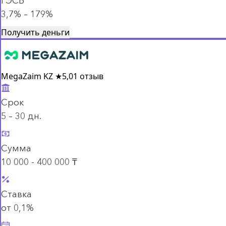
ГЭСВ
3,7% – 179%
Получить деньги
MegaZaim KZ
★
5,0
1 отзыв
Срок
5 – 30 дн.
Сумма
10 000 - 400 000 ₸
Ставка
от 0,1%