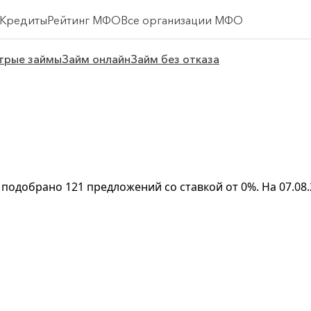
Кредиты
Рейтинг МФО
Все организации МФО
трые займы
Займ онлайн
Займ без отказа
ге подобрано 121 предложений со ставкой от 0%. На 07.