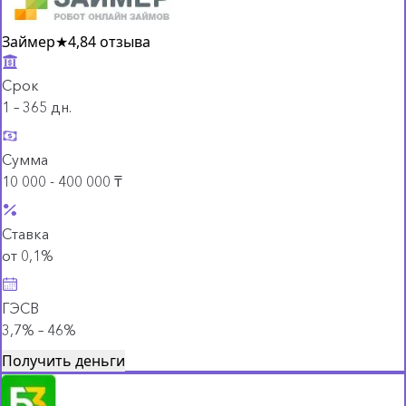
Займер
★
4,8
4 отзыва
Срок
1 – 365 дн.
Сумма
10 000 - 400 000 ₸
Ставка
от 0,1%
ГЭСВ
3,7% – 46%
Получить деньги