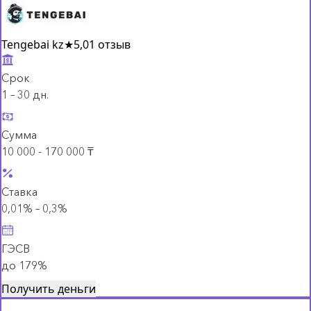
Tengebai kz
★
5,0
1 отзыв
Срок
1 – 30 дн.
Сумма
10 000 - 170 000 ₸
Ставка
0,01% – 0,3%
ГЭСВ
до 179%
Получить деньги