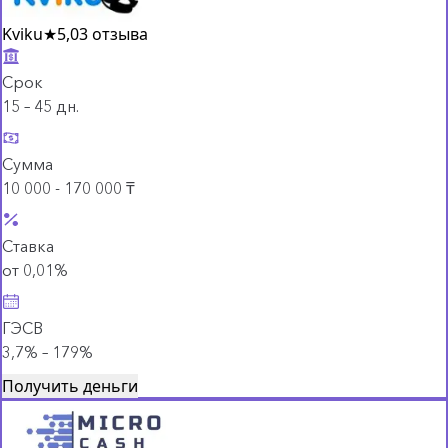
Kviku
★
5,0
3 отзыва
Срок
15 – 45 дн.
Сумма
10 000 - 170 000 ₸
Ставка
от 0,01%
ГЭСВ
3,7% – 179%
Получить деньги