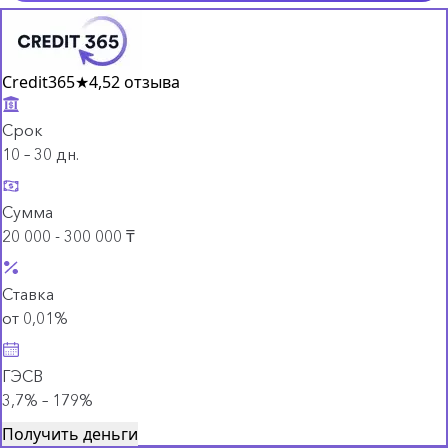
Credit365
★
4,5
2 отзыва
Срок
10 – 30 дн.
Сумма
20 000 - 300 000 ₸
Ставка
от 0,01%
ГЭСВ
3,7% – 179%
Получить деньги