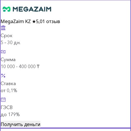
MegaZaim KZ
★
5,0
1 отзыв
Срок
5 – 30 дн.
Сумма
10 000 - 400 000 ₸
Ставка
от 0,1%
ГЭСВ
до 179%
Получить деньги