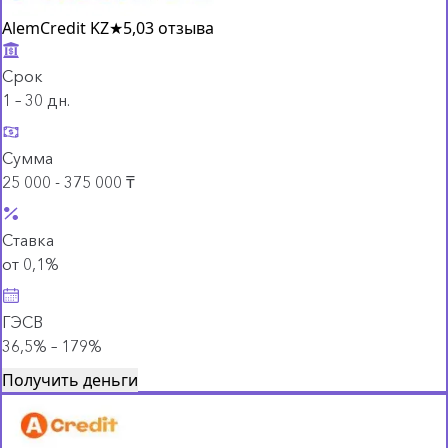
AlemCredit KZ
★
5,0
3 отзыва
Срок
1 – 30 дн.
Сумма
25 000 - 375 000 ₸
Ставка
от 0,1%
ГЭСВ
36,5% – 179%
Получить деньги