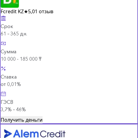
Fcredit KZ
★
5,0
1 отзыв
Срок
61 – 365 дн.
Сумма
10 000 - 185 000 ₸
Ставка
от 0,01%
ГЭСВ
3,7% – 46%
Получить деньги