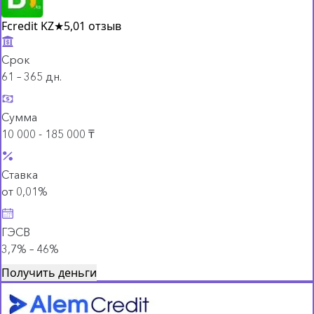
Fcredit KZ
★
5,0
1 отзыв
Срок
61 – 365 дн.
Сумма
10 000 - 185 000 ₸
Ставка
от 0,01%
ГЭСВ
3,7% – 46%
Получить деньги