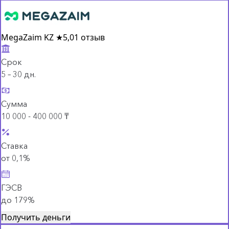
MegaZaim KZ
★
5,0
1 отзыв
Срок
5 – 30 дн.
Сумма
10 000 - 400 000 ₸
Ставка
от 0,1%
ГЭСВ
до 179%
Получить деньги