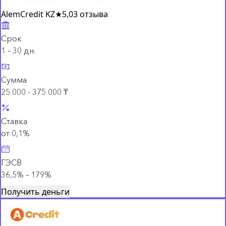
AlemCredit KZ
★
5,0
3 отзыва
Срок
1 – 30 дн.
Сумма
25 000 - 375 000 ₸
Ставка
от 0,1%
ГЭСВ
36,5% – 179%
Получить деньги