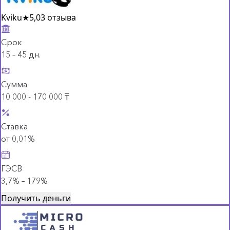
Kviku
★
5,0
3 отзыва
Срок
15 – 45 дн.
Сумма
10 000 - 170 000 ₸
Ставка
от 0,01%
ГЭСВ
3,7% – 179%
Получить деньги