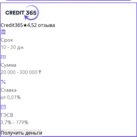
Credit365
★
4,5
2 отзыва
Срок
10 – 30 дн.
Сумма
20 000 - 300 000 ₸
Ставка
от 0,01%
ГЭСВ
3,7% – 179%
Получить деньги