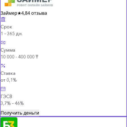
Займер
★
4,8
4 отзыва
Срок
1 – 365 дн.
Сумма
10 000 - 400 000 ₸
Ставка
от 0,1%
ГЭСВ
3,7% – 46%
Получить деньги