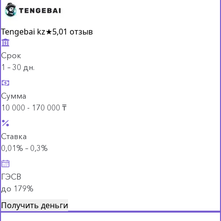
Tengebai kz
★
5,0
1 отзыв
Срок
1 – 30 дн.
Сумма
10 000 - 170 000 ₸
Ставка
0,01% – 0,3%
ГЭСВ
до 179%
Получить деньги