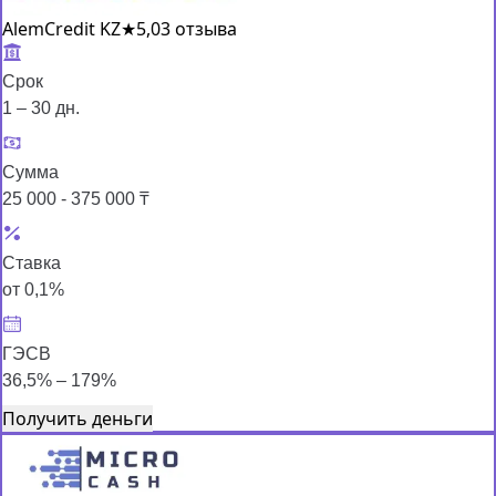
AlemCredit KZ
★
5,0
3 отзыва
Срок
1 – 30 дн.
Сумма
25 000 - 375 000 ₸
Ставка
от 0,1%
ГЭСВ
36,5% – 179%
Получить деньги