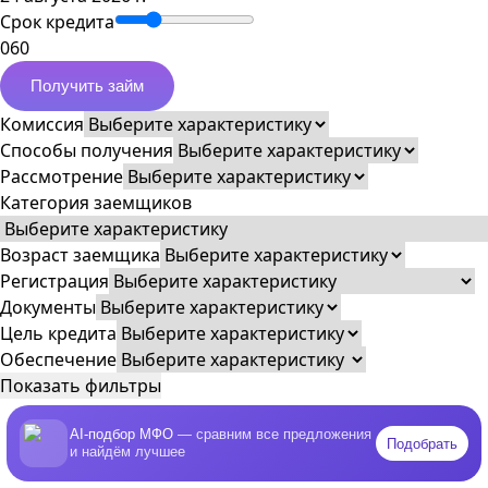
Срок кредита
0
60
Получить займ
Комиссия
Способы получения
Рассмотрение
Категория заемщиков
Возраст заемщика
Регистрация
Документы
Цель кредита
Обеспечение
Показать фильтры
AI-подбор МФО
— сравним все предложения
Подобрать
и найдём лучшее