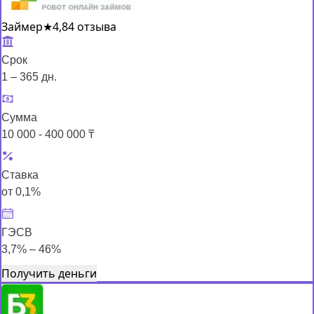
Займер
★
4,8
4 отзыва
Срок
1 – 365 дн.
Сумма
10 000 - 400 000 ₸
Ставка
от 0,1%
ГЭСВ
3,7% – 46%
Получить деньги