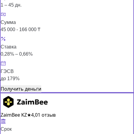
1 – 45 дн.
Сумма
45 000 - 166 000 ₸
Ставка
0,28% – 0,66%
ГЭСВ
до 179%
Получить деньги
ZaimBee KZ
★
4,0
1 отзыв
Срок