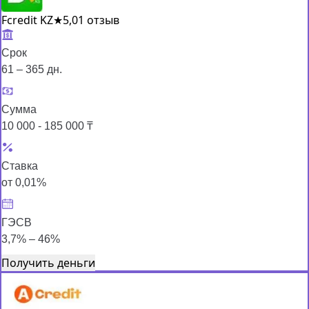
Fcredit KZ
★
5,0
1 отзыв
Срок
61 – 365 дн.
Сумма
10 000 - 185 000 ₸
Ставка
от 0,01%
ГЭСВ
3,7% – 46%
Получить деньги