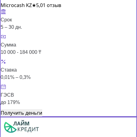
Microcash KZ
★
5,0
1 отзыв
Срок
5 – 30 дн.
Сумма
10 000 - 184 000 ₸
Ставка
0,01% – 0,3%
ГЭСВ
до 179%
Получить деньги