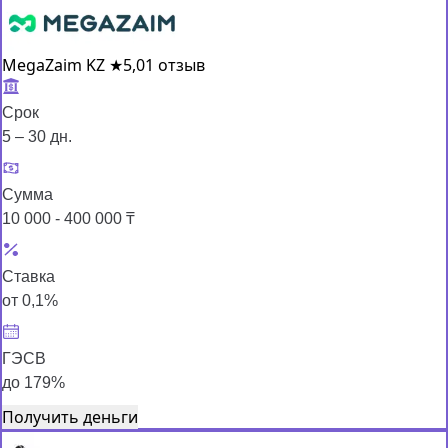
MegaZaim KZ
★
5,0
1 отзыв
Срок
5 – 30 дн.
Сумма
10 000 - 400 000 ₸
Ставка
от 0,1%
ГЭСВ
до 179%
Получить деньги