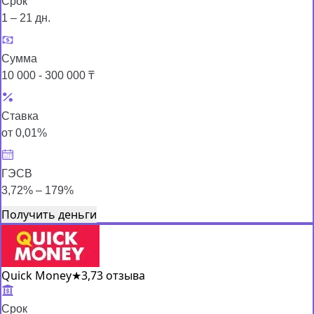
Срок
1 – 21 дн.
Сумма
10 000 - 300 000 ₸
Ставка
от 0,01%
ГЭСВ
3,72% – 179%
Получить деньги
Quick Money
★
3,7
3 отзыва
Срок