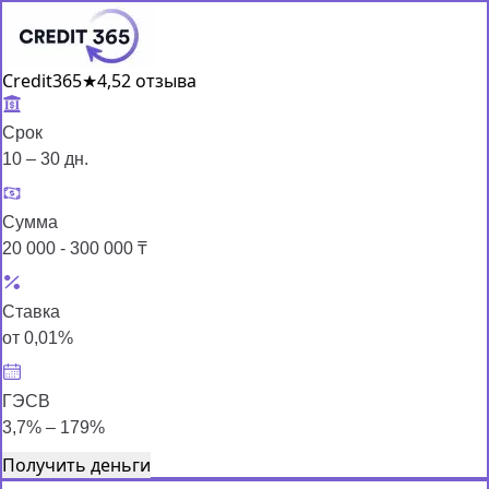
Credit365
★
4,5
2 отзыва
Срок
10 – 30 дн.
Сумма
20 000 - 300 000 ₸
Ставка
от 0,01%
ГЭСВ
3,7% – 179%
Получить деньги