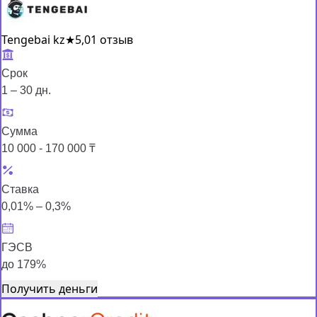
Tengebai kz
★
5,0
1 отзыв
Срок
1 – 30 дн.
Сумма
10 000 - 170 000 ₸
Ставка
0,01% – 0,3%
ГЭСВ
до 179%
Получить деньги