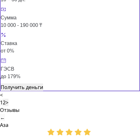
Сумма
10 000 - 190 000 ₸
Ставка
от 0%
ГЭСВ
до 179%
Получить деньги
<
1
2
>
Отзывы
←
Аза