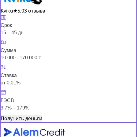
Kviku
★
5,0
3 отзыва
Срок
15 – 45 дн.
Сумма
10 000 - 170 000 ₸
Ставка
от 0,01%
ГЭСВ
3,7% – 179%
Получить деньги