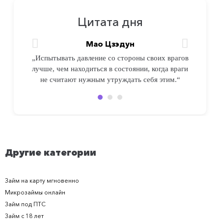
Цитата дня
Мао Цзэдун
Мао Цзэдун
Мао Цзэдун
„Испытывать давление со стороны своих врагов
„Испытывать давление со стороны своих врагов
„Испытывать давление со стороны своих врагов
лучше, чем находиться в состоянии, когда враги
лучше, чем находиться в состоянии, когда враги
лучше, чем находиться в состоянии, когда враги
не считают нужным утруждать себя этим. 2“
не считают нужным утруждать себя этим. 3“
не считают нужным утруждать себя этим.“
Другие категории
Займ на карту мгновенно
Микрозаймы онлайн
Займ под ПТС
Займ с 18 лет