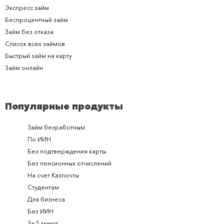
Экспресс займ
Беспроцентный займ
Займ без отказа
Список всех займов
Быстрый займ на карту
Займ онлайн
Популярные продукты
Займ безработным
Займ за 
По ИИН
Займ в п
Без подтверждения карты
Долгоср
Без пенсионных отчислений
Займ с п
На счет Казпочты
Новые и
Студентам
Получить
Для бизнеса
Займ ден
Без ИИН
Лучшие 
За 5 минут
Срочный