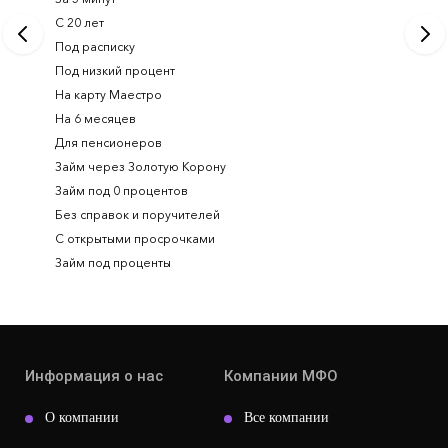
С 20 лет
Займ на 
Под расписку
Займ онл
Под низкий процент
На карту Маестро
На 6 месяцев
Для пенсионеров
Займ через Золотую Корону
Займ под 0 процентов
Без справок и поручителей
С открытыми просрочками
Займ под проценты
Информация о нас
Компании МФО
О компании
Все компании