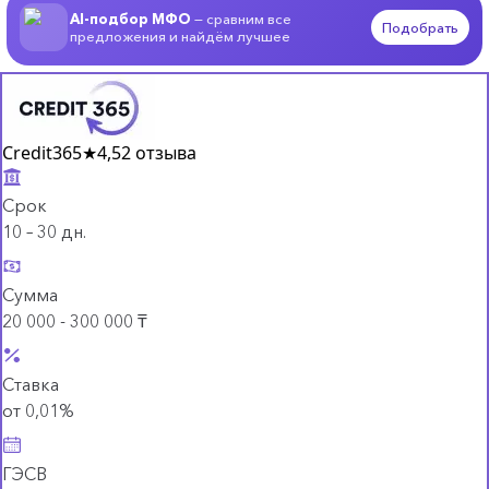
AI-подбор МФО
— сравним все
Подобрать
предложения и найдём лучшее
Credit365
★
4,5
2 отзыва
Срок
10 – 30 дн.
Сумма
20 000 - 300 000 ₸
Ставка
от 0,01%
ГЭСВ