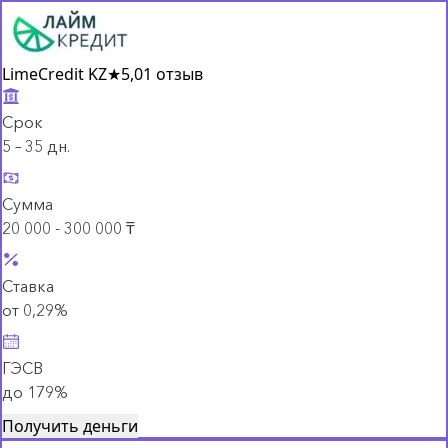
LimeCredit KZ
★
5,0
1 отзыв
Срок
5 – 35 дн.
Сумма
20 000 - 300 000 ₸
Ставка
от 0,29%
ГЭСВ
до 179%
Получить деньги