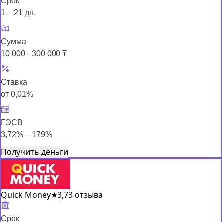
Срок
1 – 21 дн.
Сумма
10 000 - 300 000 ₸
Ставка
от 0,01%
ГЭСВ
3,72% – 179%
Получить деньги
Quick Money
★
3,7
3 отзыва
Срок