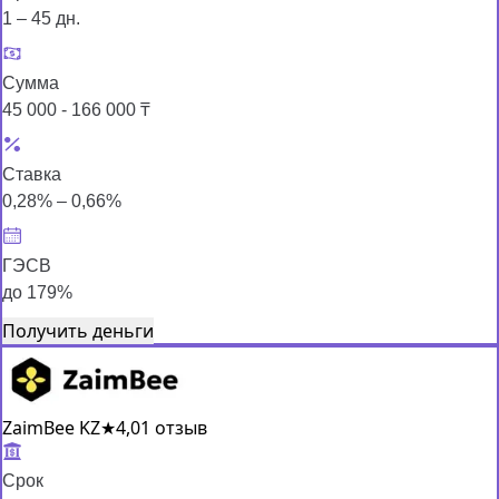
1 – 45 дн.
Сумма
45 000 - 166 000 ₸
Ставка
0,28% – 0,66%
ГЭСВ
до 179%
Получить деньги
ZaimBee KZ
★
4,0
1 отзыв
Срок