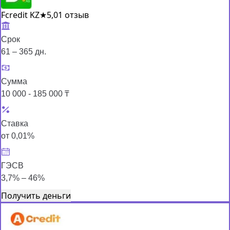
Fcredit KZ
★
5,0
1 отзыв
Срок
61 – 365 дн.
Сумма
10 000 - 185 000 ₸
Ставка
от 0,01%
ГЭСВ
3,7% – 46%
Получить деньги