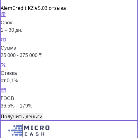
AlemCredit KZ
★
5,0
3 отзыва
Срок
1 – 30 дн.
Сумма
25 000 - 375 000 ₸
Ставка
от 0,1%
ГЭСВ
36,5% – 179%
Получить деньги