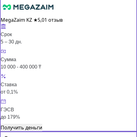
MegaZaim KZ
★
5,0
1 отзыв
Срок
5 – 30 дн.
Сумма
10 000 - 400 000 ₸
Ставка
от 0,1%
ГЭСВ
до 179%
Получить деньги