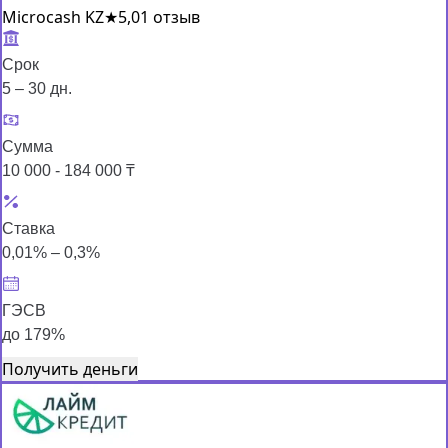
Microcash KZ
★
5,0
1 отзыв
Срок
5 – 30 дн.
Сумма
10 000 - 184 000 ₸
Ставка
0,01% – 0,3%
ГЭСВ
до 179%
Получить деньги