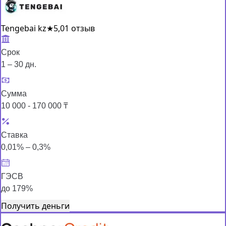
Tengebai kz
★
5,0
1 отзыв
Срок
1 – 30 дн.
Сумма
10 000 - 170 000 ₸
Ставка
0,01% – 0,3%
ГЭСВ
до 179%
Получить деньги