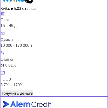
Kviku
★
5,0
3 отзыва
Срок
15 – 45 дн.
Сумма
10 000 - 170 000 ₸
Ставка
от 0,01%
ГЭСВ
3,7% – 179%
Получить деньги