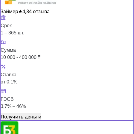
Займер
★
4,8
4 отзыва
Срок
1 – 365 дн.
Сумма
10 000 - 400 000 ₸
Ставка
от 0,1%
ГЭСВ
3,7% – 46%
Получить деньги