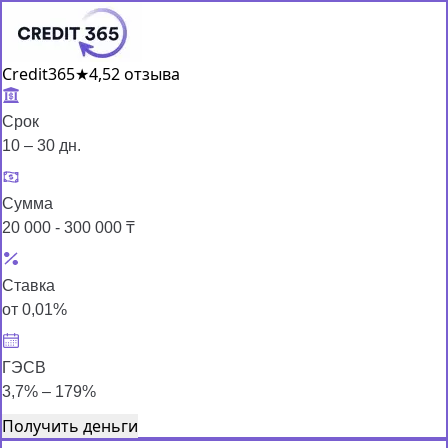
Credit365
★
4,5
2 отзыва
Срок
10 – 30 дн.
Сумма
20 000 - 300 000 ₸
Ставка
от 0,01%
ГЭСВ
3,7% – 179%
Получить деньги