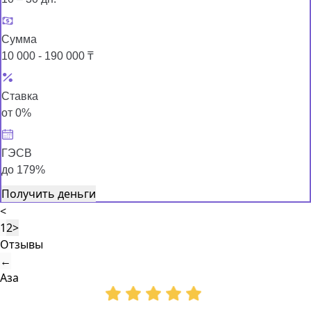
Сумма
10 000 - 190 000 ₸
Ставка
от 0%
ГЭСВ
до 179%
Получить деньги
<
1
2
>
Отзывы
←
Аза