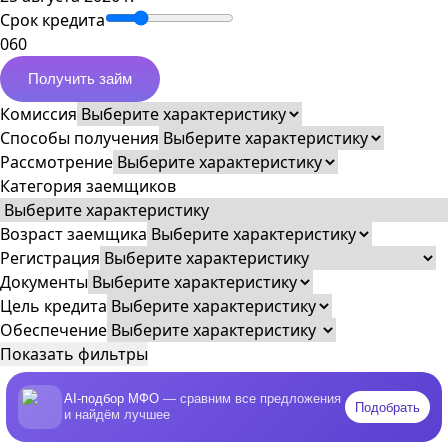
Срок кредита
0
60
Получить займ
Комиссия
Способы получения
Рассмотрение
Категория заемщиков
Возраст заемщика
Регистрация
Документы
Цель кредита
Обеспечение
Показать фильтры
AI-подбор МФО
— сравним все предложения
Подобрать
и найдём лучшее