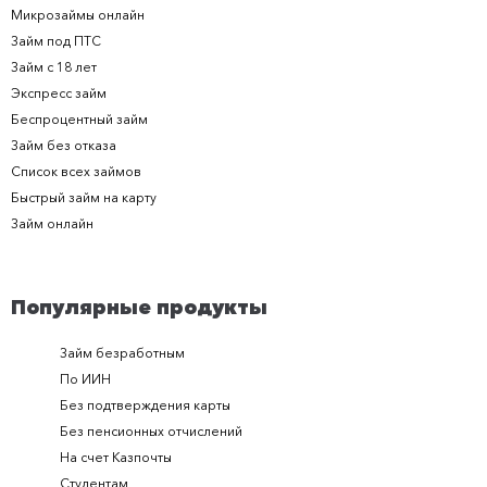
Микрозаймы онлайн
Займ под ПТС
Займ с 18 лет
Экспресс займ
Беспроцентный займ
Займ без отказа
Список всех займов
Быстрый займ на карту
Займ онлайн
Популярные продукты
Займ безработным
Займ за 
По ИИН
Займ в п
Без подтверждения карты
Долгоср
Без пенсионных отчислений
Займ с п
На счет Казпочты
Новые и
Студентам
Получить