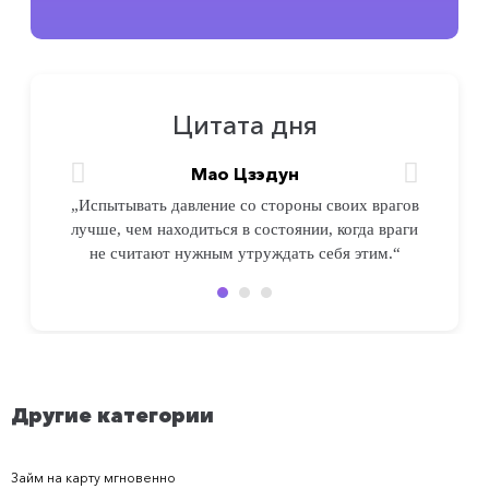
Цитата дня
Мао Цзэдун
Мао Цзэдун
Мао Цзэдун
„Испытывать давление со стороны своих врагов
„Испытывать давление со стороны своих врагов
„Испытывать давление со стороны своих врагов
лучше, чем находиться в состоянии, когда враги
лучше, чем находиться в состоянии, когда враги
лучше, чем находиться в состоянии, когда враги
не считают нужным утруждать себя этим. 2“
не считают нужным утруждать себя этим. 3“
не считают нужным утруждать себя этим.“
Другие категории
Займ на карту мгновенно