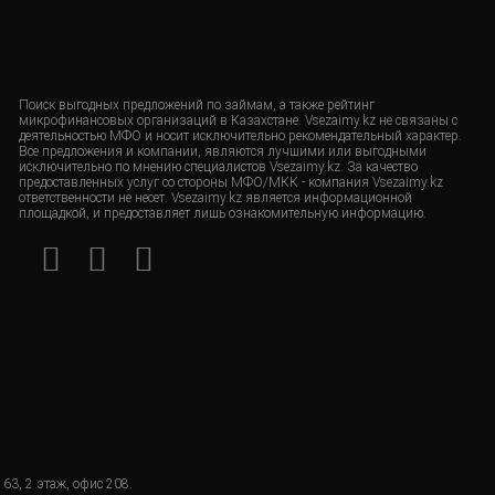
Поиск выгодных предложений по займам, а также рейтинг
микрофинансовых организаций в Казахстане. Vsezaimy.kz не связаны с
деятельностью МФО и носит исключительно рекомендательный характер.
Все предложения и компании, являются лучшими или выгодными
исключительно по мнению специалистов Vsezaimy.kz. За качество
предоставленных услуг со стороны МФО/МКК - компания Vsezaimy.kz
ответственности не несет. Vsezaimy.kz является информационной
площадкой, и предоставляет лишь ознакомительную информацию.
63, 2 этаж, офис 208.