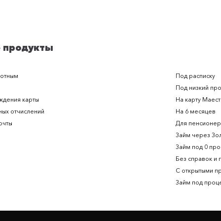
 продукты
ботным
Под расписку
Под низкий пр
ждения карты
На карту Маес
ных отчислений
На 6 месяцев
очты
Для пенсионе
Займ через Зо
Займ под 0 пр
Без справок и
С открытыми п
Займ под проц