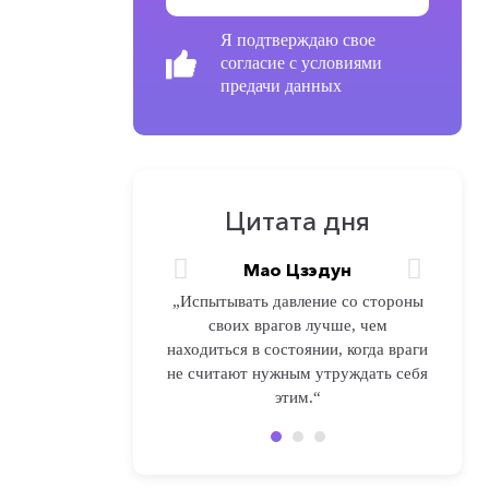
Я подтверждаю свое
согласие с условиями
предачи данных
Цитата дня
Мао Цзэдун
Мао Цзэдун
Мао Цзэдун
„Испытывать давление со стороны
„Испытывать давление со стороны
„Испытывать давление со стороны
своих врагов лучше, чем
своих врагов лучше, чем
своих врагов лучше, чем
находиться в состоянии, когда враги
находиться в состоянии, когда враги
находиться в состоянии, когда враги
не считают нужным утруждать себя
не считают нужным утруждать себя
не считают нужным утруждать себя
этим. 2“
этим. 3“
этим.“