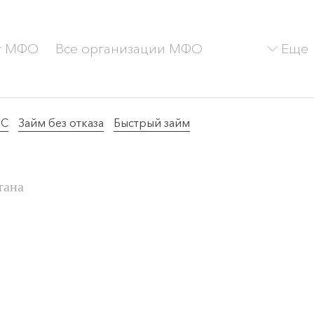
Еще
г МФО
Все организации МФО
ТС
Займ без отказа
Быстрый займ
тана