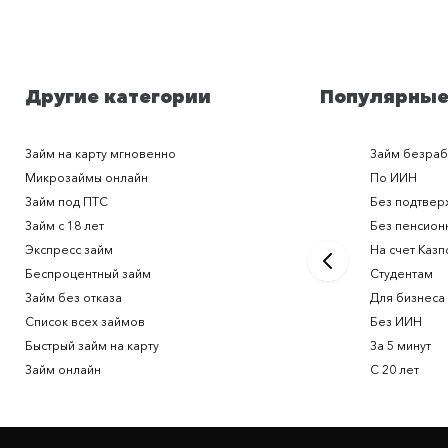
Другие категории
Популярные
Займ на карту мгновенно
Займ безра
Микрозаймы онлайн
По ИИН
Займ под ПТС
Без подтвер
Займ с 18 лет
Без пенсион
Экспресс займ
На счет Казп
Беспроцентный займ
Студентам
Займ без отказа
Для бизнеса
Список всех займов
Без ИИН
Быстрый займ на карту
За 5 минут
Займ онлайн
С 20 лет