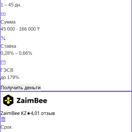
1 – 45 дн.
Сумма
45 000 - 166 000 ₸
Ставка
0,28% – 0,66%
ГЭСВ
до 179%
Получить деньги
ZaimBee KZ
★
4,0
1 отзыв
Срок