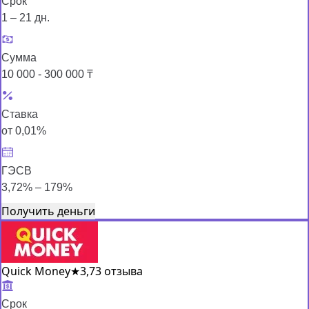
Срок
1 – 21 дн.
Сумма
10 000 - 300 000 ₸
Ставка
от 0,01%
ГЭСВ
3,72% – 179%
Получить деньги
Quick Money
★
3,7
3 отзыва
Срок