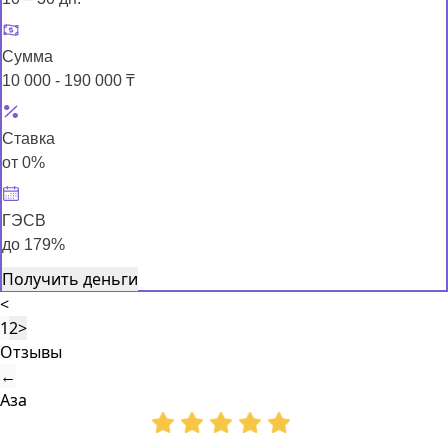
Сумма
10 000 - 190 000 ₸
Ставка
от 0%
ГЭСВ
до 179%
Получить деньги
<
1
2
>
Отзывы
←
Аза