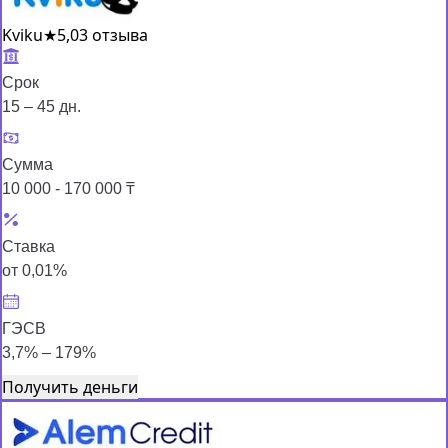
Kviku
★
5,0
3 отзыва
Срок
15 – 45 дн.
Сумма
10 000 - 170 000 ₸
Ставка
от 0,01%
ГЭСВ
3,7% – 179%
Получить деньги