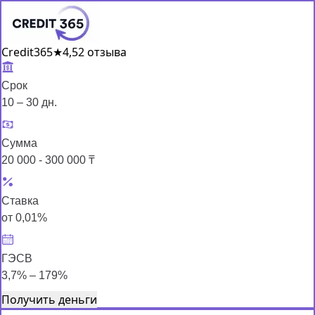
Credit365
★
4,5
2 отзыва
Срок
10 – 30 дн.
Сумма
20 000 - 300 000 ₸
Ставка
от 0,01%
ГЭСВ
3,7% – 179%
Получить деньги