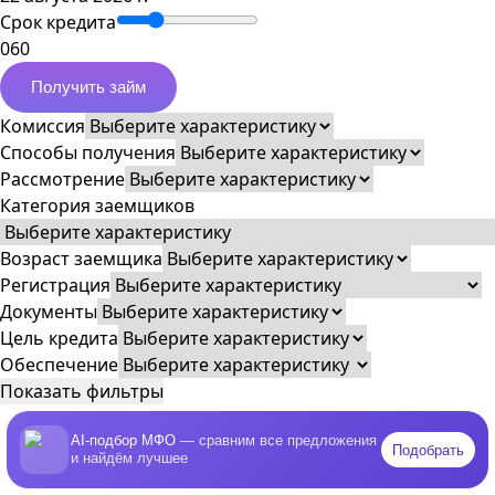
Срок кредита
0
60
Получить займ
Комиссия
Способы получения
Рассмотрение
Категория заемщиков
Возраст заемщика
Регистрация
Документы
Цель кредита
Обеспечение
Показать фильтры
AI-подбор МФО
— сравним все предложения
Подобрать
и найдём лучшее