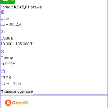
Fcredit KZ
★
5,0
1 отзыв
Срок
61 – 365 дн.
Сумма
10 000 - 185 000 ₸
Ставка
от 0,01%
ГЭСВ
3,7% – 46%
Получить деньги