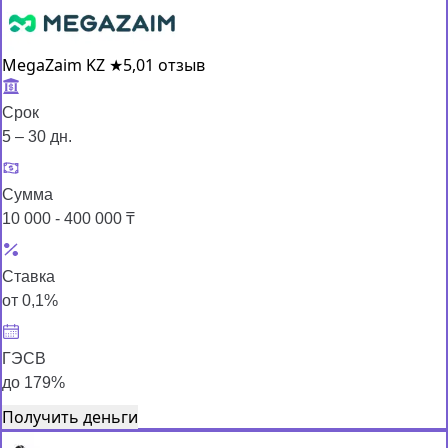
MegaZaim KZ
★
5,0
1 отзыв
Срок
5 – 30 дн.
Сумма
10 000 - 400 000 ₸
Ставка
от 0,1%
ГЭСВ
до 179%
Получить деньги