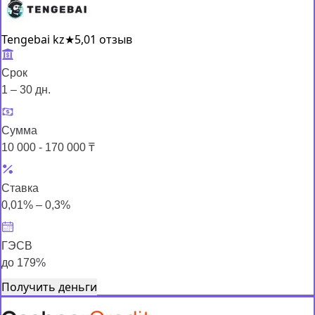
Tengebai kz
★
5,0
1 отзыв
Срок
1 – 30 дн.
Сумма
10 000 - 170 000 ₸
Ставка
0,01% – 0,3%
ГЭСВ
до 179%
Получить деньги