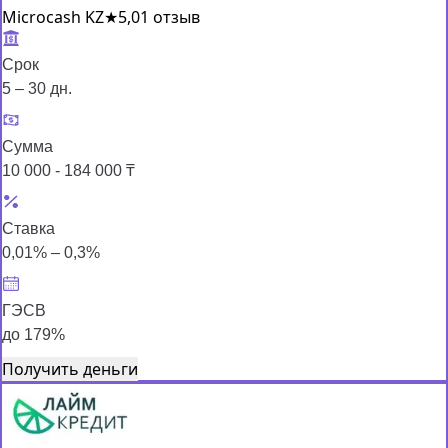
Microcash KZ
★
5,0
1 отзыв
Срок
5 – 30 дн.
Сумма
10 000 - 184 000 ₸
Ставка
0,01% – 0,3%
ГЭСВ
до 179%
Получить деньги