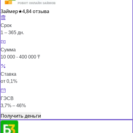
Займер
★
4,8
4 отзыва
Срок
1 – 365 дн.
Сумма
10 000 - 400 000 ₸
Ставка
от 0,1%
ГЭСВ
3,7% – 46%
Получить деньги