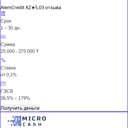
AlemCredit KZ
★
5,0
3 отзыва
Срок
1 – 30 дн.
Сумма
25 000 - 375 000 ₸
Ставка
от 0,1%
ГЭСВ
36,5% – 179%
Получить деньги