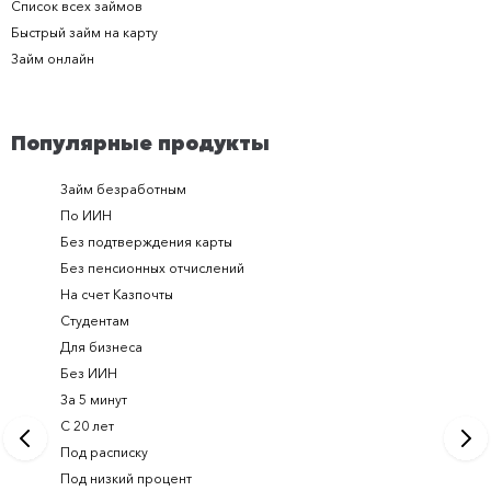
Список всех займов
Быстрый займ на карту
Займ онлайн
Популярные продукты
Займ безработным
Займ за 
По ИИН
Займ в п
Без подтверждения карты
Долгоср
Без пенсионных отчислений
Займ с п
На счет Казпочты
Новые и
Студентам
Получить
Для бизнеса
Займ ден
Без ИИН
Лучшие 
За 5 минут
Срочный
С 20 лет
Займ на 
Под расписку
Займ онл
Под низкий процент