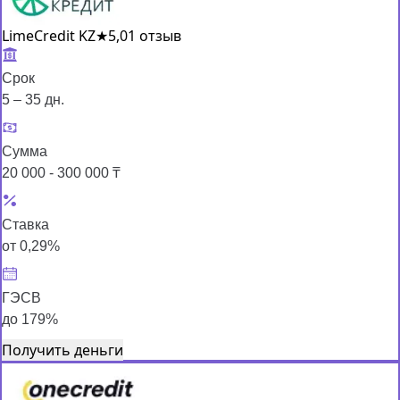
LimeCredit KZ
★
5,0
1 отзыв
Срок
5 – 35 дн.
Сумма
20 000 - 300 000 ₸
Ставка
от 0,29%
ГЭСВ
до 179%
Получить деньги