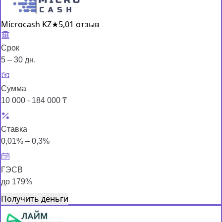
Microcash KZ
★
5,0
1 отзыв
Срок
5 – 30 дн.
Сумма
10 000 - 184 000 ₸
Ставка
0,01% – 0,3%
ГЭСВ
до 179%
Получить деньги