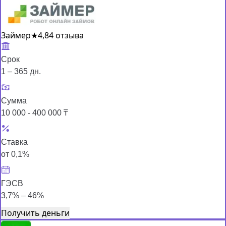
Займер
★
4,8
4 отзыва
Срок
1 – 365 дн.
Сумма
10 000 - 400 000 ₸
Ставка
от 0,1%
ГЭСВ
3,7% – 46%
Получить деньги