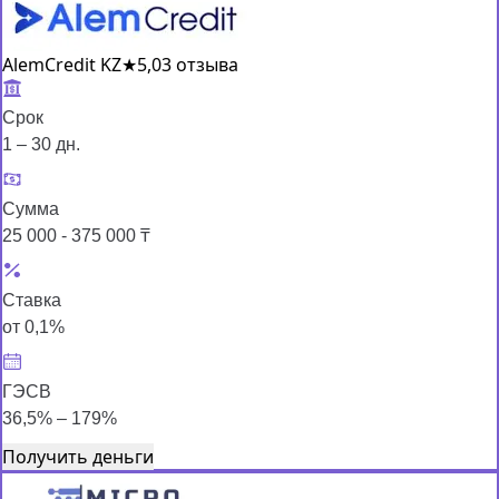
AlemCredit KZ
★
5,0
3 отзыва
Срок
1 – 30 дн.
Сумма
25 000 - 375 000 ₸
Ставка
от 0,1%
ГЭСВ
36,5% – 179%
Получить деньги