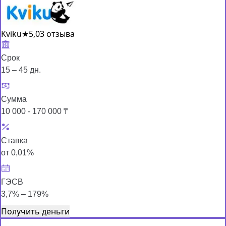
Kviku
★
5,0
3 отзыва
Срок
15 – 45 дн.
Сумма
10 000 - 170 000 ₸
Ставка
от 0,01%
ГЭСВ
3,7% – 179%
Получить деньги