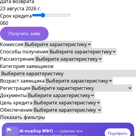
Дата возврата
23 августа 2026 г.
Срок кредита
0
60
Получить займ
Комиссия
Способы получения
Рассмотрение
Категория заемщиков
Возраст заемщика
Регистрация
Документы
Цель кредита
Обеспечение
Показать фильтры
AI-подбор МФО
— сравним все
Подобрать
предложения и найдём лучшее