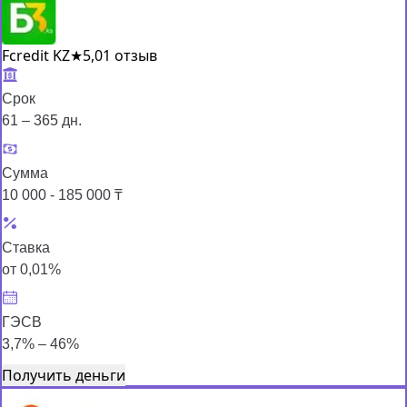
Fcredit KZ
★
5,0
1 отзыв
Срок
61 – 365 дн.
Сумма
10 000 - 185 000 ₸
Ставка
от 0,01%
ГЭСВ
3,7% – 46%
Получить деньги