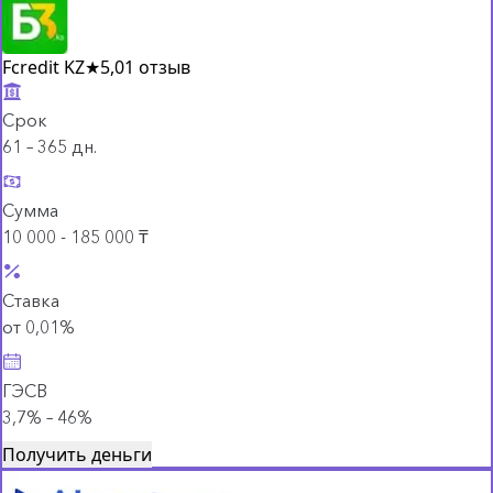
Fcredit KZ
★
5,0
1 отзыв
Срок
61 – 365 дн.
Сумма
10 000 - 185 000 ₸
Ставка
от 0,01%
ГЭСВ
3,7% – 46%
Получить деньги