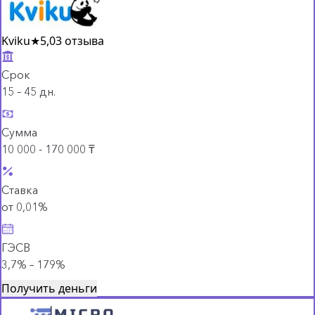
Kviku
★
5,0
3 отзыва
Срок
15 – 45 дн.
Сумма
10 000 - 170 000 ₸
Ставка
от 0,01%
ГЭСВ
3,7% – 179%
Получить деньги