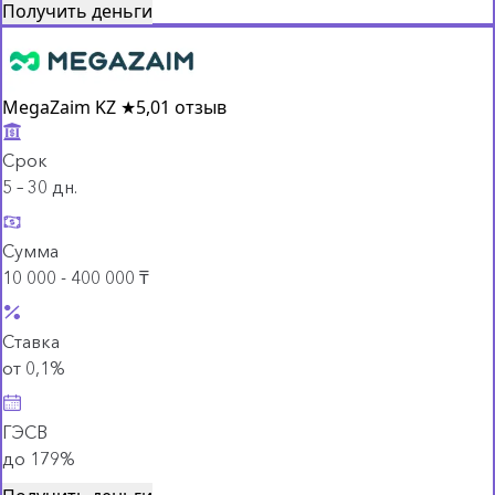
Получить деньги
MegaZaim KZ
★
5,0
1 отзыв
Срок
5 – 30 дн.
Сумма
10 000 - 400 000 ₸
Ставка
от 0,1%
ГЭСВ
до 179%