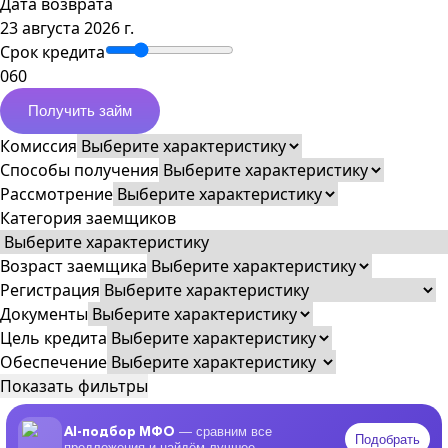
Дата возврата
23 августа 2026 г.
Срок кредита
0
60
Получить займ
Комиссия
Способы получения
Рассмотрение
Категория заемщиков
Возраст заемщика
Регистрация
Документы
Цель кредита
Обеспечение
Показать фильтры
AI-подбор МФО
— сравним все
Подобрать
предложения и найдём лучшее