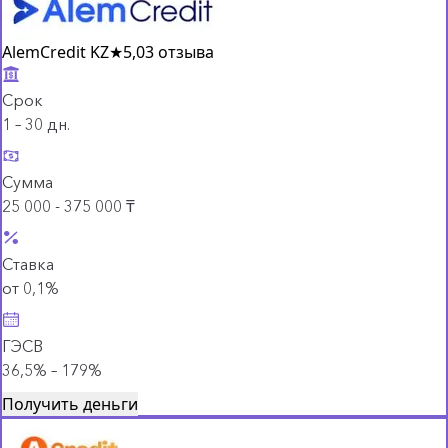
AlemCredit KZ
★
5,0
3 отзыва
Срок
1 – 30 дн.
Сумма
25 000 - 375 000 ₸
Ставка
от 0,1%
ГЭСВ
36,5% – 179%
Получить деньги