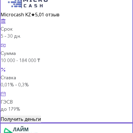
Microcash KZ
★
5,0
1 отзыв
Срок
5 – 30 дн.
Сумма
10 000 - 184 000 ₸
Ставка
0,01% – 0,3%
ГЭСВ
до 179%
Получить деньги