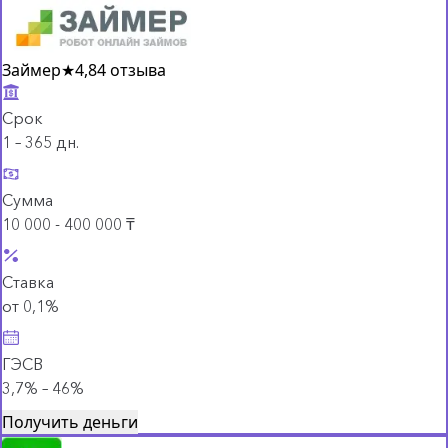
Займер
★
4,8
4 отзыва
Срок
1 – 365 дн.
Сумма
10 000 - 400 000 ₸
Ставка
от 0,1%
ГЭСВ
3,7% – 46%
Получить деньги