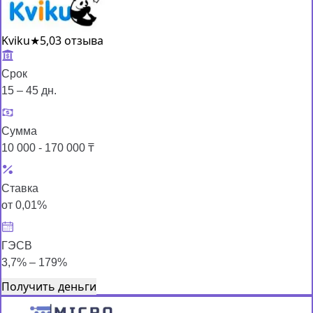
Kviku
★
5,0
3 отзыва
Срок
15 – 45 дн.
Сумма
10 000 - 170 000 ₸
Ставка
от 0,01%
ГЭСВ
3,7% – 179%
Получить деньги