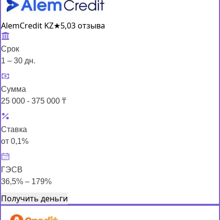
AlemCredit KZ
★
5,0
3 отзыва
Срок
1 – 30 дн.
Сумма
25 000 - 375 000 ₸
Ставка
от 0,1%
ГЭСВ
36,5% – 179%
Получить деньги