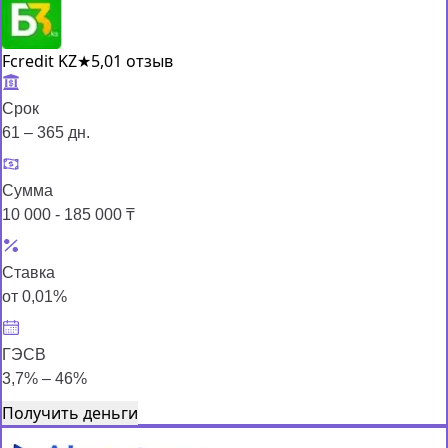
Fcredit KZ
★
5,0
1 отзыв
Срок
61 – 365 дн.
Сумма
10 000 - 185 000 ₸
Ставка
от 0,01%
ГЭСВ
3,7% – 46%
Получить деньги