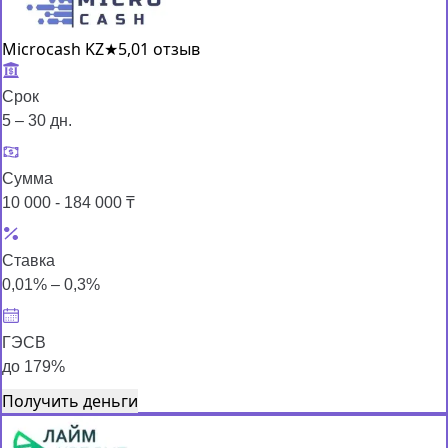
Microcash KZ
★
5,0
1 отзыв
Срок
5 – 30 дн.
Сумма
10 000 - 184 000 ₸
Ставка
0,01% – 0,3%
ГЭСВ
до 179%
Получить деньги