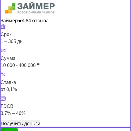
Займер
★
4,8
4 отзыва
Срок
1 – 365 дн.
Сумма
10 000 - 400 000 ₸
Ставка
от 0,1%
ГЭСВ
3,7% – 46%
Получить деньги