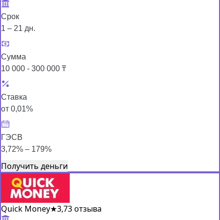
Срок
1 – 21 дн.
Сумма
10 000 - 300 000 ₸
Ставка
от 0,01%
ГЭСВ
3,72% – 179%
Получить деньги
Quick Money
★
3,7
3 отзыва