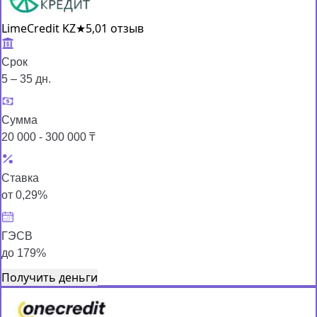
LimeCredit KZ
★
5,0
1 отзыв
Срок
5 – 35 дн.
Сумма
20 000 - 300 000 ₸
Ставка
от 0,29%
ГЭСВ
до 179%
Получить деньги