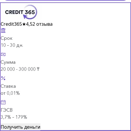
Credit365
★
4,5
2 отзыва
Срок
10 – 30 дн.
Сумма
20 000 - 300 000 ₸
Ставка
от 0,01%
ГЭСВ
3,7% – 179%
Получить деньги