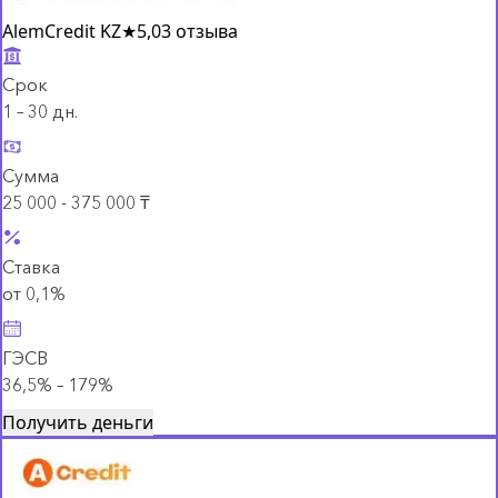
AlemCredit KZ
★
5,0
3 отзыва
Срок
1 – 30 дн.
Сумма
25 000 - 375 000 ₸
Ставка
от 0,1%
ГЭСВ
36,5% – 179%
Получить деньги