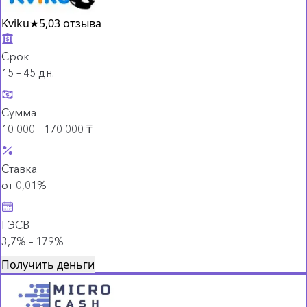
Kviku
★
5,0
3 отзыва
Срок
15 – 45 дн.
Сумма
10 000 - 170 000 ₸
Ставка
от 0,01%
ГЭСВ
3,7% – 179%
Получить деньги