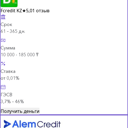
Fcredit KZ
★
5,0
1 отзыв
Срок
61 – 365 дн.
Сумма
10 000 - 185 000 ₸
Ставка
от 0,01%
ГЭСВ
3,7% – 46%
Получить деньги