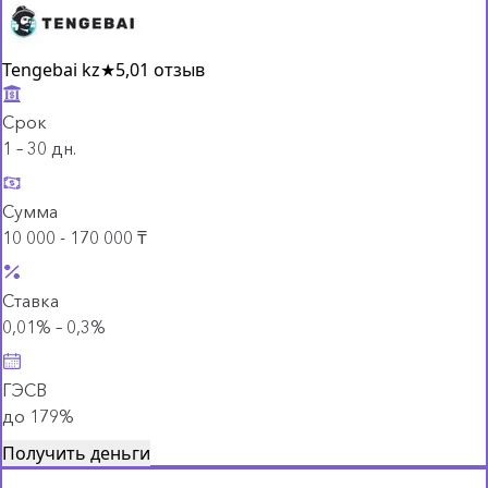
Tengebai kz
★
5,0
1 отзыв
Срок
1 – 30 дн.
Сумма
10 000 - 170 000 ₸
Ставка
0,01% – 0,3%
ГЭСВ
до 179%
Получить деньги