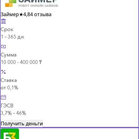
Займер
★
4,8
4 отзыва
Срок
1 – 365 дн.
Сумма
10 000 - 400 000 ₸
Ставка
от 0,1%
ГЭСВ
3,7% – 46%
Получить деньги