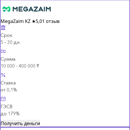
MegaZaim KZ
★
5,0
1 отзыв
Срок
5 – 30 дн.
Сумма
10 000 - 400 000 ₸
Ставка
от 0,1%
ГЭСВ
до 179%
Получить деньги