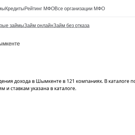
мы
Кредиты
Рейтинг МФО
Все организации МФО
рые займы
Займ онлайн
Займ без отказа
ымкенте
ния дохода в Шымкенте в 121 компаниях. В каталоге по
м и ставкам указана в каталоге.