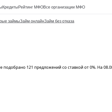
ы
Кредиты
Рейтинг МФО
Все организации МФО
рые займы
Займ онлайн
Займ без отказа
логе подобрано 121 предложений со ставкой от 0%. На 08