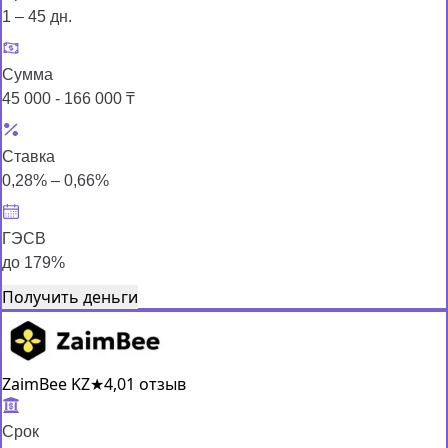
1 – 45 дн.
Сумма
45 000 - 166 000 ₸
Ставка
0,28% – 0,66%
ГЭСВ
до 179%
Получить деньги
ZaimBee KZ
★
4,0
1 отзыв
Срок