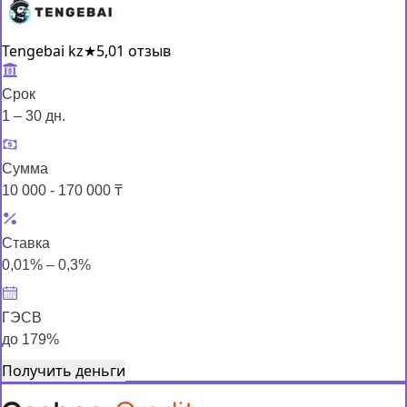
Tengebai kz
★
5,0
1 отзыв
Срок
1 – 30 дн.
Сумма
10 000 - 170 000 ₸
Ставка
0,01% – 0,3%
ГЭСВ
до 179%
Получить деньги