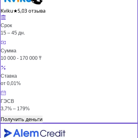
Kviku
★
5,0
3 отзыва
Срок
15 – 45 дн.
Сумма
10 000 - 170 000 ₸
Ставка
от 0,01%
ГЭСВ
3,7% – 179%
Получить деньги