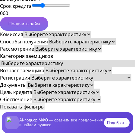
Срок кредита
0
60
Получить займ
Комиссия
Способы получения
Рассмотрение
Категория заемщиков
Возраст заемщика
Регистрация
Документы
Цель кредита
Обеспечение
Показать фильтры
AI-подбор МФО
— сравним все предложения
Подобрать
и найдём лучшее