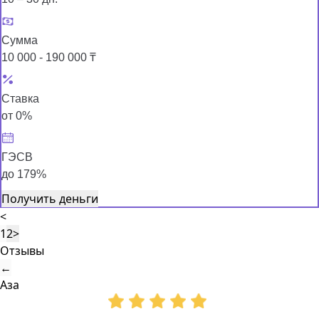
Сумма
10 000 - 190 000 ₸
Ставка
от 0%
ГЭСВ
до 179%
Получить деньги
<
1
2
>
Отзывы
←
Аза