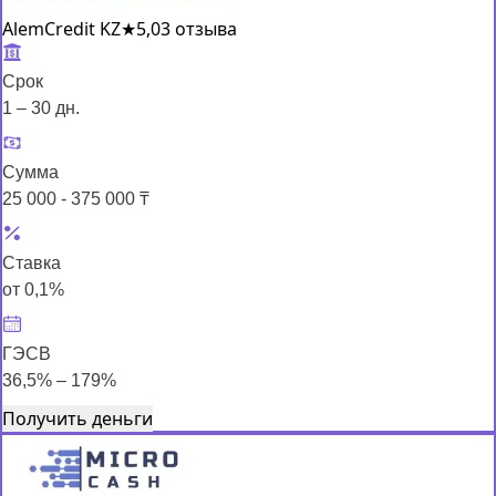
AlemCredit KZ
★
5,0
3 отзыва
Срок
1 – 30 дн.
Сумма
25 000 - 375 000 ₸
Ставка
от 0,1%
ГЭСВ
36,5% – 179%
Получить деньги