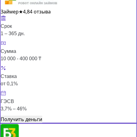
Займер
★
4,8
4 отзыва
Срок
1 – 365 дн.
Сумма
10 000 - 400 000 ₸
Ставка
от 0,1%
ГЭСВ
3,7% – 46%
Получить деньги