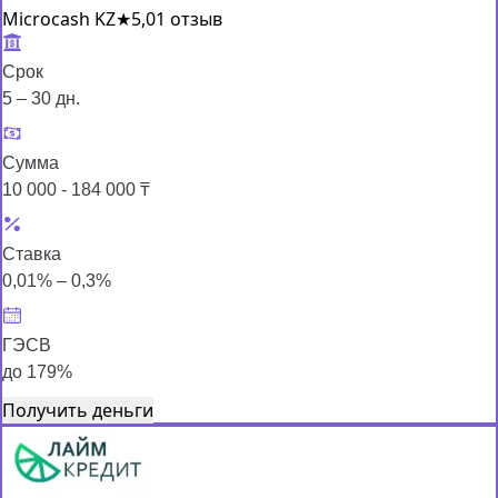
Microcash KZ
★
5,0
1 отзыв
Срок
5 – 30 дн.
Сумма
10 000 - 184 000 ₸
Ставка
0,01% – 0,3%
ГЭСВ
до 179%
Получить деньги