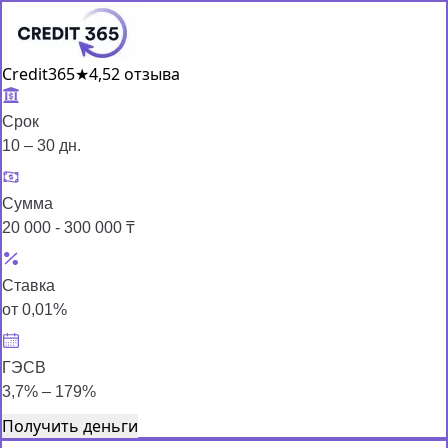
Credit365
★
4,5
2 отзыва
Срок
10 – 30 дн.
Сумма
20 000 - 300 000 ₸
Ставка
от 0,01%
ГЭСВ
3,7% – 179%
Получить деньги