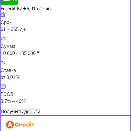
Fcredit KZ
★
5,0
1 отзыв
Срок
61 – 365 дн.
Сумма
10 000 - 185 000 ₸
Ставка
от 0,01%
ГЭСВ
3,7% – 46%
Получить деньги