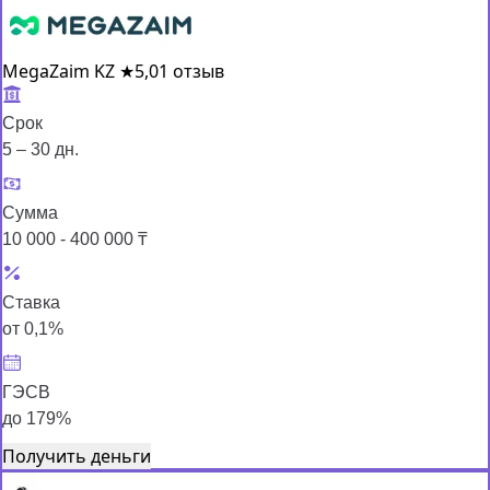
MegaZaim KZ
★
5,0
1 отзыв
Срок
5 – 30 дн.
Сумма
10 000 - 400 000 ₸
Ставка
от 0,1%
ГЭСВ
до 179%
Получить деньги