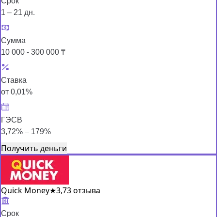
Срок
1 – 21 дн.
Сумма
10 000 - 300 000 ₸
Ставка
от 0,01%
ГЭСВ
3,72% – 179%
Получить деньги
Quick Money
★
3,7
3 отзыва
Срок