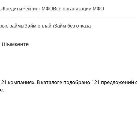
ы
Кредиты
Рейтинг МФО
Все организации МФО
рые займы
Займ онлайн
Займ без отказа
 в Шымкенте
21 компаниях. В каталоге подобрано 121 предложений со
е.