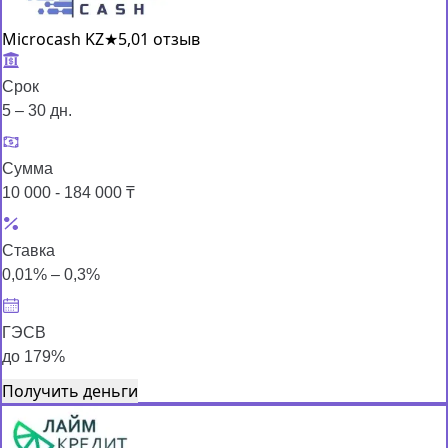
Microcash KZ
★
5,0
1 отзыв
Срок
5 – 30 дн.
Сумма
10 000 - 184 000 ₸
Ставка
0,01% – 0,3%
ГЭСВ
до 179%
Получить деньги