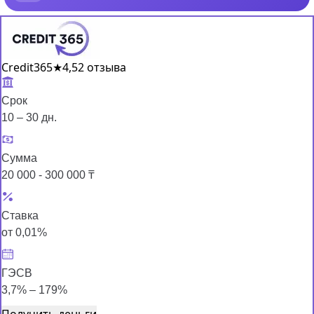
Credit365
★
4,5
2 отзыва
Срок
10 – 30 дн.
Сумма
20 000 - 300 000 ₸
Ставка
от 0,01%
ГЭСВ
3,7% – 179%
Получить деньги