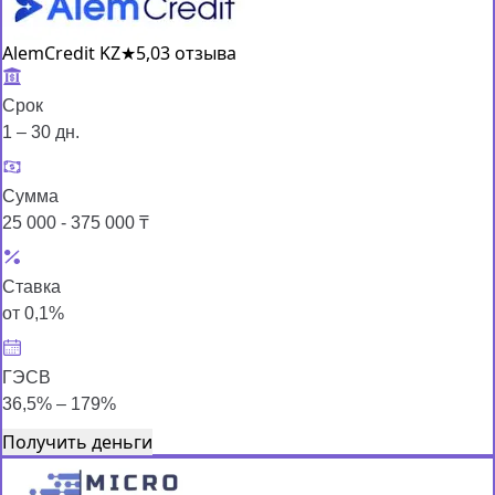
AlemCredit KZ
★
5,0
3 отзыва
Срок
1 – 30 дн.
Сумма
25 000 - 375 000 ₸
Ставка
от 0,1%
ГЭСВ
36,5% – 179%
Получить деньги