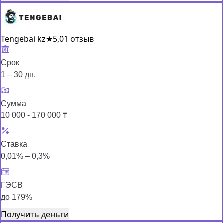
Tengebai kz
★
5,0
1 отзыв
Срок
1 – 30 дн.
Сумма
10 000 - 170 000 ₸
Ставка
0,01% – 0,3%
ГЭСВ
до 179%
Получить деньги