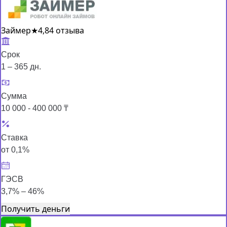
Займер
★
4,8
4 отзыва
Срок
1 – 365 дн.
Сумма
10 000 - 400 000 ₸
Ставка
от 0,1%
ГЭСВ
3,7% – 46%
Получить деньги