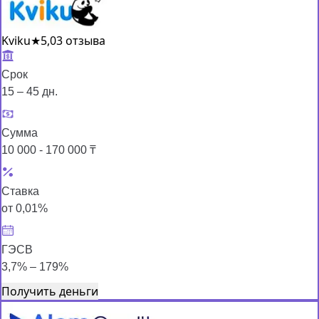
Kviku
★
5,0
3 отзыва
Срок
15 – 45 дн.
Сумма
10 000 - 170 000 ₸
Ставка
от 0,01%
ГЭСВ
3,7% – 179%
Получить деньги