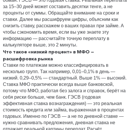
обман. ГЭСВ — это годовая ставка. Реальная переплата
за 15–30 дней может составить десятки тенге, а не
проценты от суммы. Обращайте внимание на сроки и
ставки. Далее мы расшифруем цифры, объясним как
снизить ставку, расскажем о ваших правах при займе. А
чтобы сэкономить время, если вы уже знаете эту
информацию — рассчитайте точную переплату в
калькуляторе выше, это 2 минуты.
Что такое «низкий процент» в МФО —
расшифровка рынка
Ставки по платежам можно классифицировать в
несколько групп. Так например, 0,01–0,1% в день —
низкий. 0,29–0,5% — стандартный. Выше 1% — высокий.
Ставка МФО практически всегда выше банковской,
потому что МФО, работая без залога и справок, берёт на
себя риски больше, чем банк. ГЭСВ (годовая
эффективная ставка вознаграждения) — это реальная
стоимость кредита или займа, выраженная в процентах
годовых. Именно по ГЭСВ — а не по дневной ставке —
нужно сравнивать предложения, дневная ставка не
отражает реальной картины переплат. Расчёт