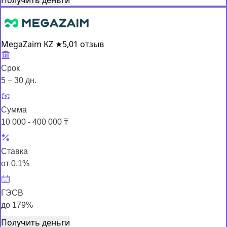
MegaZaim KZ
★
5,0
1 отзыв
Срок
5 – 30 дн.
Сумма
10 000 - 400 000 ₸
Ставка
от 0,1%
ГЭСВ
до 179%
Получить деньги