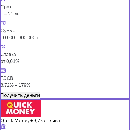
Срок
1 – 21 дн.
Сумма
10 000 - 300 000 ₸
Ставка
от 0,01%
ГЭСВ
3,72% – 179%
Получить деньги
Quick Money
★
3,7
3 отзыва