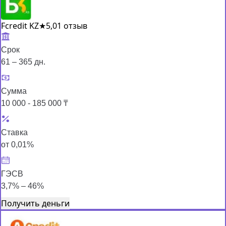
Fcredit KZ
★
5,0
1 отзыв
Срок
61 – 365 дн.
Сумма
10 000 - 185 000 ₸
Ставка
от 0,01%
ГЭСВ
3,7% – 46%
Получить деньги