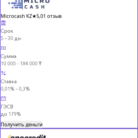
Microcash KZ
★
5,0
1 отзыв
Срок
5 – 30 дн.
Сумма
10 000 - 184 000 ₸
Ставка
0,01% – 0,3%
ГЭСВ
до 179%
Получить деньги