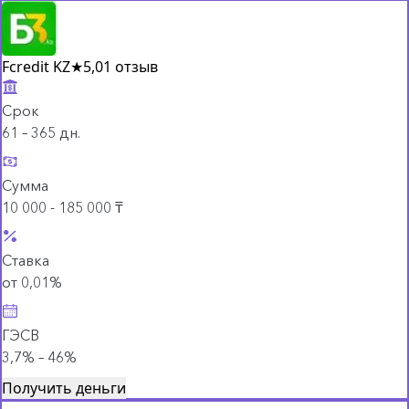
Fcredit KZ
★
5,0
1 отзыв
Срок
61 – 365 дн.
Сумма
10 000 - 185 000 ₸
Ставка
от 0,01%
ГЭСВ
3,7% – 46%
Получить деньги