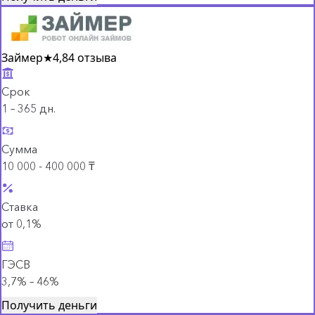
Займер
★
4,8
4 отзыва
Срок
1 – 365 дн.
Сумма
10 000 - 400 000 ₸
Ставка
от 0,1%
ГЭСВ
3,7% – 46%
Получить деньги