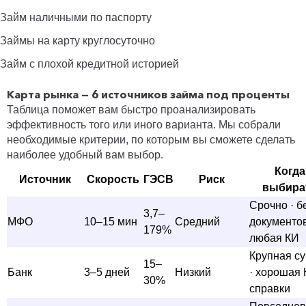
Займ наличными по паспорту
Займы на карту круглосуточно
Займ с плохой кредитной историей
Карта рынка — 6 источников займа под проценты
Таблица поможет вам быстро проанализировать
эффективность того или иного варианта. Мы собрали
необходимые критерии, по которым вы сможете сделать
наиболее удобный вам выбор.
Когда
Источник
Скорость
ГЭСВ
Риск
выбира
Срочно · б
3,7–
МФО
10–15 мин
Средний
документов
179%
любая КИ
Крупная с
15–
Банк
3–5 дней
Низкий
· хорошая 
30%
справки