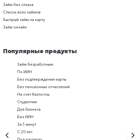
Займ без отказа
Список всех займов
Быстрый займ на карту
Займ онлайн
Популярные продукты
Займ безработным
Займ за 
По ИИН
Займ в п
Без подтверждения карты
Долгоср
Без пенсионных отчислений
Займ с п
На счет Казпочты
Новые и
Студентам
Получить
Для бизнеса
Займ ден
Без ИИН
Лучшие 
За 5 минут
Срочный
С 20 лет
Займ на 
Под расписку
Займ онл