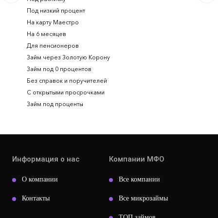
Под низкий процент
На карту Маестро
На 6 месяцев
Для пенсионеров
Займ через Золотую Корону
Займ под 0 процентов
Без справок и поручителей
С открытыми просрочками
Займ под проценты
Информация о нас
Компании МФО
О компании
Все компании
Контакты
Все микрозаймы
ТОП займов