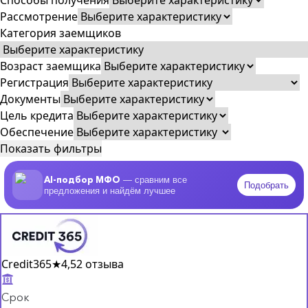
Способы получения
Рассмотрение
Категория заемщиков
Возраст заемщика
Регистрация
Документы
Цель кредита
Обеспечение
Показать фильтры
AI-подбор МФО
— сравним все
Подобрать
предложения и найдём лучшее
Credit365
★
4,5
2 отзыва
Срок