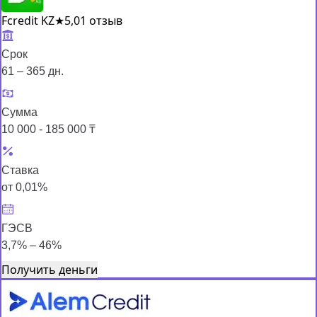
Fcredit KZ
★
5,0
1 отзыв
Срок
61 – 365 дн.
Сумма
10 000 - 185 000 ₸
Ставка
от 0,01%
ГЭСВ
3,7% – 46%
Получить деньги