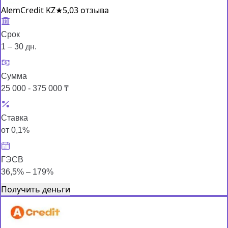
AlemCredit KZ
★
5,0
3 отзыва
Срок
1 – 30 дн.
Сумма
25 000 - 375 000 ₸
Ставка
от 0,1%
ГЭСВ
36,5% – 179%
Получить деньги