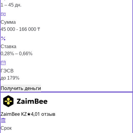
1 – 45 дн.
Сумма
45 000 - 166 000 ₸
Ставка
0,28% – 0,66%
ГЭСВ
до 179%
Получить деньги
ZaimBee KZ
★
4,0
1 отзыв
Срок