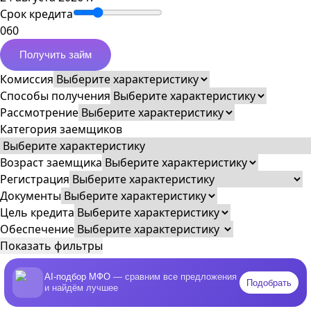
Срок кредита
0
60
Получить займ
Комиссия
Способы получения
Рассмотрение
Категория заемщиков
Возраст заемщика
Регистрация
Документы
Цель кредита
Обеспечение
Показать фильтры
AI-подбор МФО
— сравним все предложения
Подобрать
и найдём лучшее