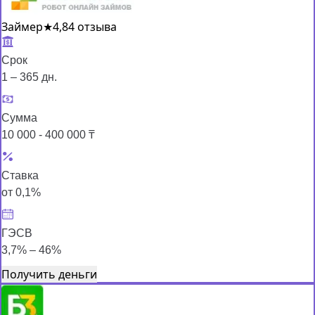
Займер
★
4,8
4 отзыва
Срок
1 – 365 дн.
Сумма
10 000 - 400 000 ₸
Ставка
от 0,1%
ГЭСВ
3,7% – 46%
Получить деньги