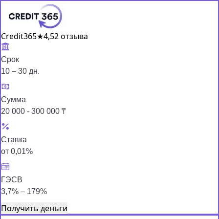
Credit365
★
4,5
2 отзыва
Срок
10 – 30 дн.
Сумма
20 000 - 300 000 ₸
Ставка
от 0,01%
ГЭСВ
3,7% – 179%
Получить деньги