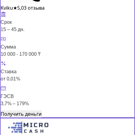
Kviku
★
5,0
3 отзыва
Срок
15 – 45 дн.
Сумма
10 000 - 170 000 ₸
Ставка
от 0,01%
ГЭСВ
3,7% – 179%
Получить деньги