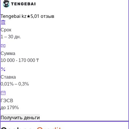
Tengebai kz
★
5,0
1 отзыв
Срок
1 – 30 дн.
Сумма
10 000 - 170 000 ₸
Ставка
0,01% – 0,3%
ГЭСВ
до 179%
Получить деньги