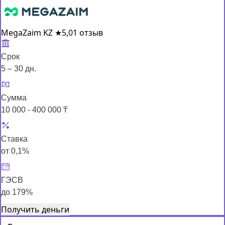
MegaZaim KZ
★
5,0
1 отзыв
Срок
5 – 30 дн.
Сумма
10 000 - 400 000 ₸
Ставка
от 0,1%
ГЭСВ
до 179%
Получить деньги