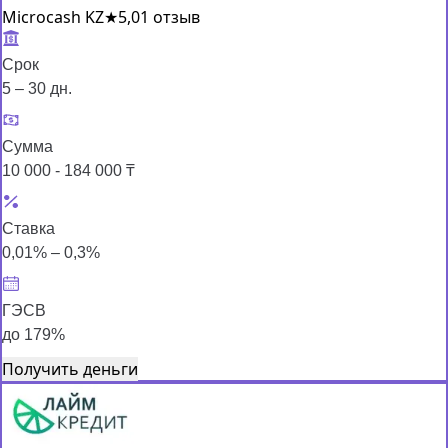
Microcash KZ
★
5,0
1 отзыв
Срок
5 – 30 дн.
Сумма
10 000 - 184 000 ₸
Ставка
0,01% – 0,3%
ГЭСВ
до 179%
Получить деньги