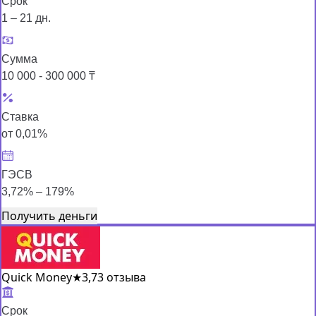
Срок
1 – 21 дн.
Сумма
10 000 - 300 000 ₸
Ставка
от 0,01%
ГЭСВ
3,72% – 179%
Получить деньги
Quick Money
★
3,7
3 отзыва
Срок