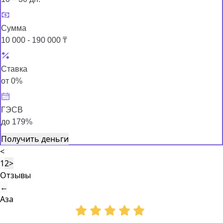
Сумма
10 000 - 190 000 ₸
Ставка
от 0%
ГЭСВ
до 179%
Получить деньги
<
1
2
>
Отзывы
←
Аза