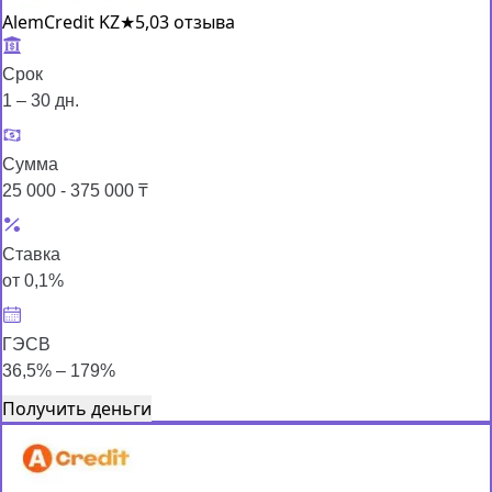
AlemCredit KZ
★
5,0
3 отзыва
Срок
1 – 30 дн.
Сумма
25 000 - 375 000 ₸
Ставка
от 0,1%
ГЭСВ
36,5% – 179%
Получить деньги