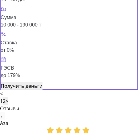
Сумма
10 000 - 190 000 ₸
Ставка
от 0%
ГЭСВ
до 179%
Получить деньги
<
1
2
>
Отзывы
←
Аза