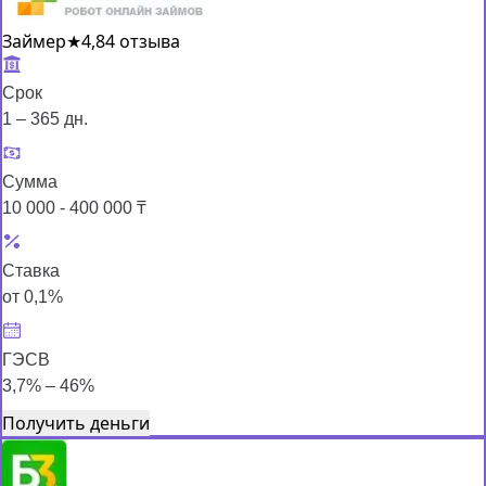
Займер
★
4,8
4 отзыва
Срок
1 – 365 дн.
Сумма
10 000 - 400 000 ₸
Ставка
от 0,1%
ГЭСВ
3,7% – 46%
Получить деньги