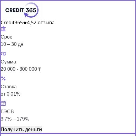
Credit365
★
4,5
2 отзыва
Срок
10 – 30 дн.
Сумма
20 000 - 300 000 ₸
Ставка
от 0,01%
ГЭСВ
3,7% – 179%
Получить деньги