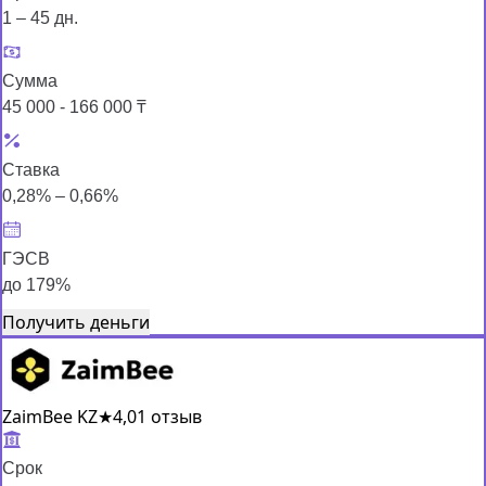
1 – 45 дн.
Сумма
45 000 - 166 000 ₸
Ставка
0,28% – 0,66%
ГЭСВ
до 179%
Получить деньги
ZaimBee KZ
★
4,0
1 отзыв
Срок