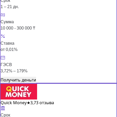
Срок
1 – 21 дн.
Сумма
10 000 - 300 000 ₸
Ставка
от 0,01%
ГЭСВ
3,72% – 179%
Получить деньги
Quick Money
★
3,7
3 отзыва
Срок