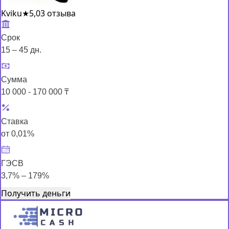
Kviku
★
5,0
3 отзыва
Срок
15 – 45 дн.
Сумма
10 000 - 170 000 ₸
Ставка
от 0,01%
ГЭСВ
3,7% – 179%
Получить деньги