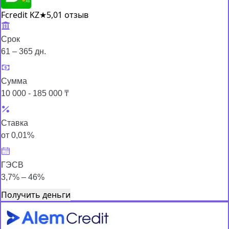
Fcredit KZ
★
5,0
1 отзыв
Срок
61 – 365 дн.
Сумма
10 000 - 185 000 ₸
Ставка
от 0,01%
ГЭСВ
3,7% – 46%
Получить деньги