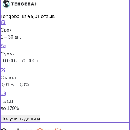
Tengebai kz
★
5,0
1 отзыв
Срок
1 – 30 дн.
Сумма
10 000 - 170 000 ₸
Ставка
0,01% – 0,3%
ГЭСВ
до 179%
Получить деньги