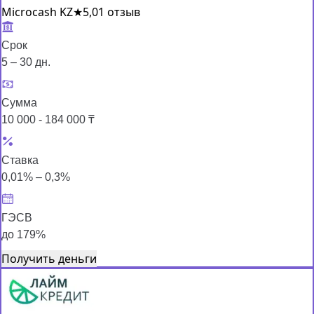
Microcash KZ
★
5,0
1 отзыв
Срок
5 – 30 дн.
Сумма
10 000 - 184 000 ₸
Ставка
0,01% – 0,3%
ГЭСВ
до 179%
Получить деньги