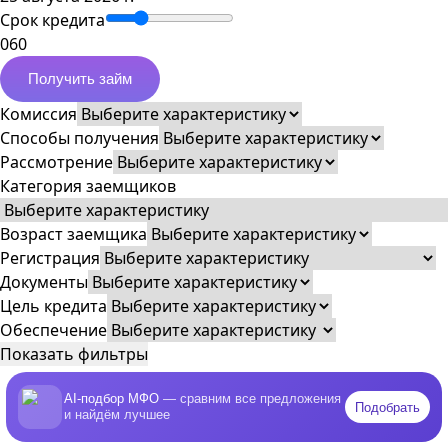
Срок кредита
0
60
Получить займ
Комиссия
Способы получения
Рассмотрение
Категория заемщиков
Возраст заемщика
Регистрация
Документы
Цель кредита
Обеспечение
Показать фильтры
AI-подбор МФО
— сравним все предложения
Подобрать
и найдём лучшее