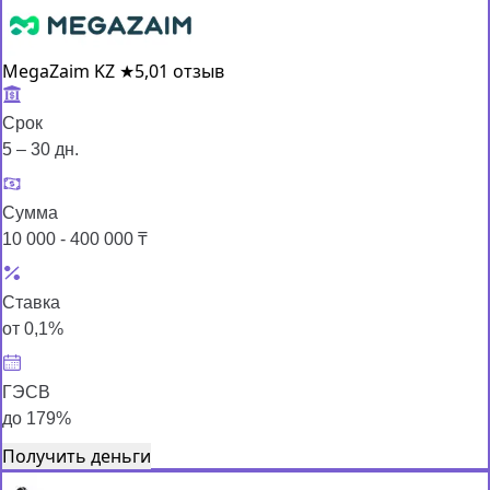
MegaZaim KZ
★
5,0
1 отзыв
Срок
5 – 30 дн.
Сумма
10 000 - 400 000 ₸
Ставка
от 0,1%
ГЭСВ
до 179%
Получить деньги