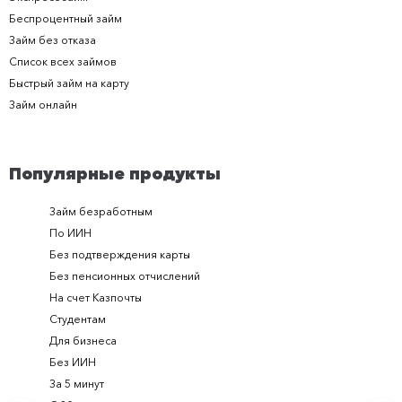
Беспроцентный займ
Займ без отказа
Список всех займов
Быстрый займ на карту
Займ онлайн
Популярные продукты
Займ безработным
Займ за 
По ИИН
Займ в п
Без подтверждения карты
Долгоср
Без пенсионных отчислений
Займ с п
На счет Казпочты
Новые и
Студентам
Получить
Для бизнеса
Займ ден
Без ИИН
Лучшие 
За 5 минут
Срочный