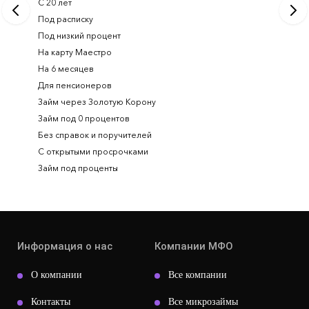
С 20 лет
Займ на 
Под расписку
Займ онл
Под низкий процент
На карту Маестро
На 6 месяцев
Для пенсионеров
Займ через Золотую Корону
Займ под 0 процентов
Без справок и поручителей
С открытыми просрочками
Займ под проценты
Информация о нас
Компании МФО
О компании
Все компании
Контакты
Все микрозаймы