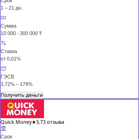
Срок
1 – 21 дн.
Сумма
10 000 - 300 000 ₸
Ставка
от 0,01%
ГЭСВ
3,72% – 179%
Получить деньги
Quick Money
★
3,7
3 отзыва
Срок