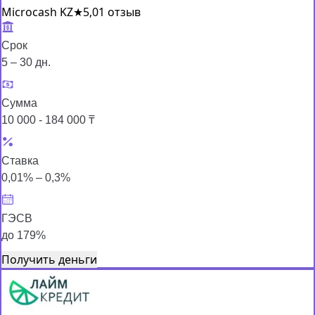
Microcash KZ
★
5,0
1 отзыв
Срок
5 – 30 дн.
Сумма
10 000 - 184 000 ₸
Ставка
0,01% – 0,3%
ГЭСВ
до 179%
Получить деньги