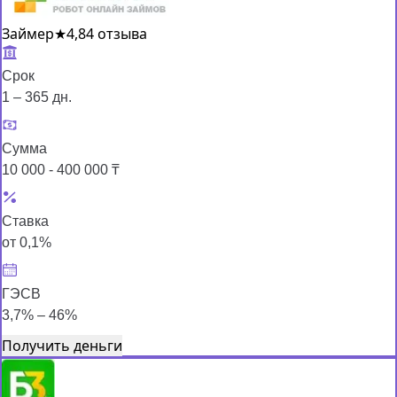
Займер
★
4,8
4 отзыва
Срок
1 – 365 дн.
Сумма
10 000 - 400 000 ₸
Ставка
от 0,1%
ГЭСВ
3,7% – 46%
Получить деньги