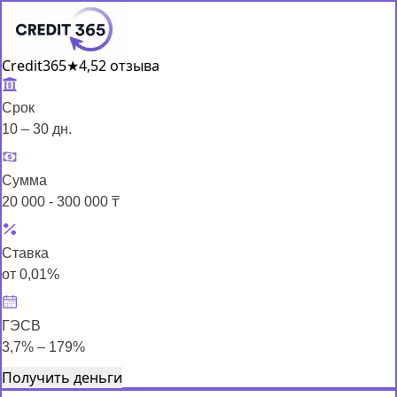
Credit365
★
4,5
2 отзыва
Срок
10 – 30 дн.
Сумма
20 000 - 300 000 ₸
Ставка
от 0,01%
ГЭСВ
3,7% – 179%
Получить деньги