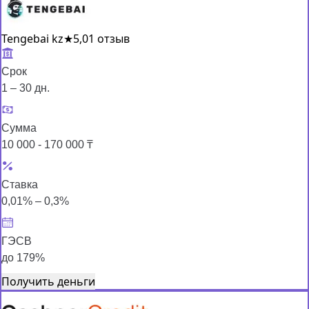
Tengebai kz
★
5,0
1 отзыв
Срок
1 – 30 дн.
Сумма
10 000 - 170 000 ₸
Ставка
0,01% – 0,3%
ГЭСВ
до 179%
Получить деньги