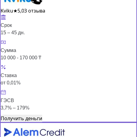
Kviku
★
5,0
3 отзыва
Срок
15 – 45 дн.
Сумма
10 000 - 170 000 ₸
Ставка
от 0,01%
ГЭСВ
3,7% – 179%
Получить деньги