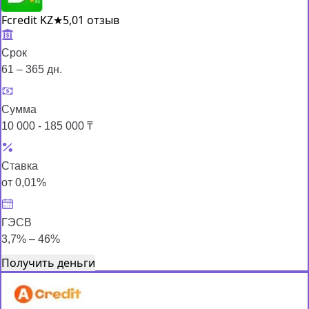
Fcredit KZ
★
5,0
1 отзыв
Срок
61 – 365 дн.
Сумма
10 000 - 185 000 ₸
Ставка
от 0,01%
ГЭСВ
3,7% – 46%
Получить деньги