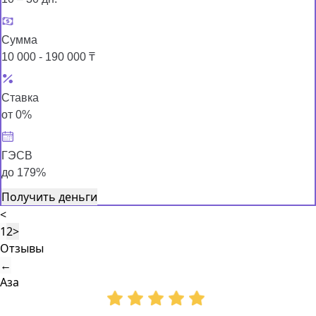
Сумма
10 000 - 190 000 ₸
Ставка
от 0%
ГЭСВ
до 179%
Получить деньги
<
1
2
>
Отзывы
←
Аза