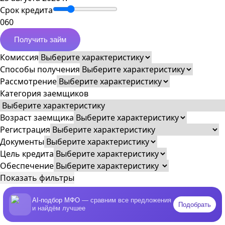
Срок кредита
0
60
Получить займ
Комиссия
Способы получения
Рассмотрение
Категория заемщиков
Возраст заемщика
Регистрация
Документы
Цель кредита
Обеспечение
Показать фильтры
AI-подбор МФО
— сравним все предложения
Подобрать
и найдём лучшее