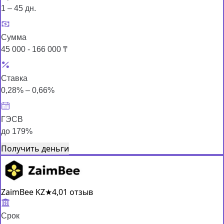
1 – 45 дн.
Сумма
45 000 - 166 000 ₸
Ставка
0,28% – 0,66%
ГЭСВ
до 179%
Получить деньги
ZaimBee KZ
★
4,0
1 отзыв
Срок