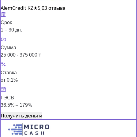
AlemCredit KZ
★
5,0
3 отзыва
Срок
1 – 30 дн.
Сумма
25 000 - 375 000 ₸
Ставка
от 0,1%
ГЭСВ
36,5% – 179%
Получить деньги