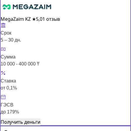
MegaZaim KZ
★
5,0
1 отзыв
Срок
5 – 30 дн.
Сумма
10 000 - 400 000 ₸
Ставка
от 0,1%
ГЭСВ
до 179%
Получить деньги