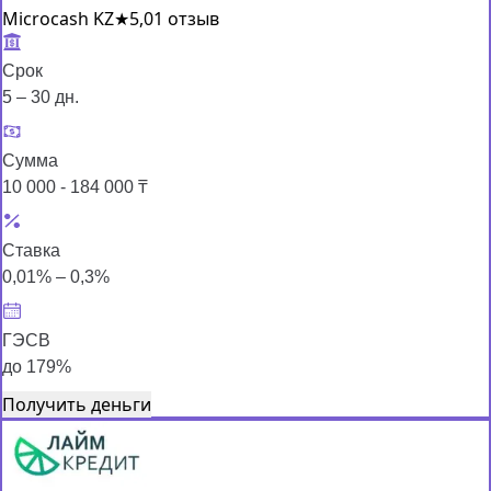
Microcash KZ
★
5,0
1 отзыв
Срок
5 – 30 дн.
Сумма
10 000 - 184 000 ₸
Ставка
0,01% – 0,3%
ГЭСВ
до 179%
Получить деньги