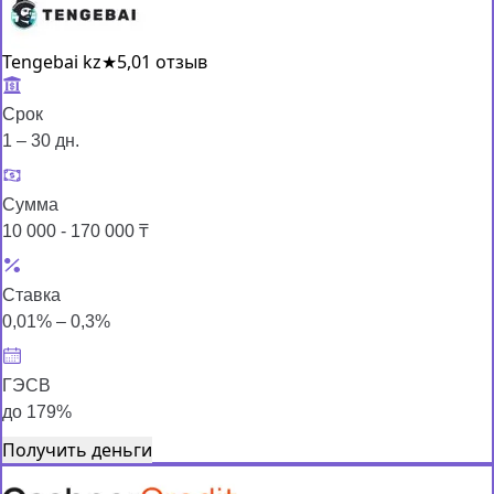
Tengebai kz
★
5,0
1 отзыв
Срок
1 – 30 дн.
Сумма
10 000 - 170 000 ₸
Ставка
0,01% – 0,3%
ГЭСВ
до 179%
Получить деньги