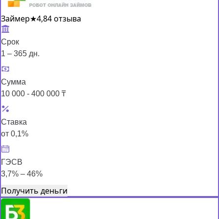
Займер
★
4,8
4 отзыва
Срок
1 – 365 дн.
Сумма
10 000 - 400 000 ₸
Ставка
от 0,1%
ГЭСВ
3,7% – 46%
Получить деньги