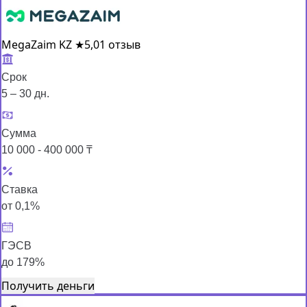
MegaZaim KZ
★
5,0
1 отзыв
Срок
5 – 30 дн.
Сумма
10 000 - 400 000 ₸
Ставка
от 0,1%
ГЭСВ
до 179%
Получить деньги