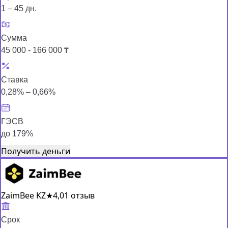
1 – 45 дн.
Сумма
45 000 - 166 000 ₸
Ставка
0,28% – 0,66%
ГЭСВ
до 179%
Получить деньги
ZaimBee KZ
★
4,0
1 отзыв
Срок