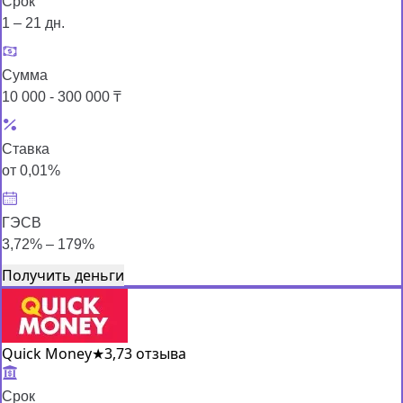
Срок
1 – 21 дн.
Сумма
10 000 - 300 000 ₸
Ставка
от 0,01%
ГЭСВ
3,72% – 179%
Получить деньги
Quick Money
★
3,7
3 отзыва
Срок