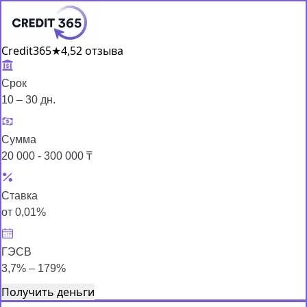
Credit365
★
4,5
2 отзыва
Срок
10 – 30 дн.
Сумма
20 000 - 300 000 ₸
Ставка
от 0,01%
ГЭСВ
3,7% – 179%
Получить деньги