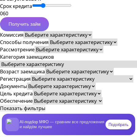
Срок кредита
0
60
Получить займ
Комиссия
Способы получения
Рассмотрение
Категория заемщиков
Возраст заемщика
Регистрация
Документы
Цель кредита
Обеспечение
Показать фильтры
AI-подбор МФО
— сравним все предложения
Подобрать
и найдём лучшее