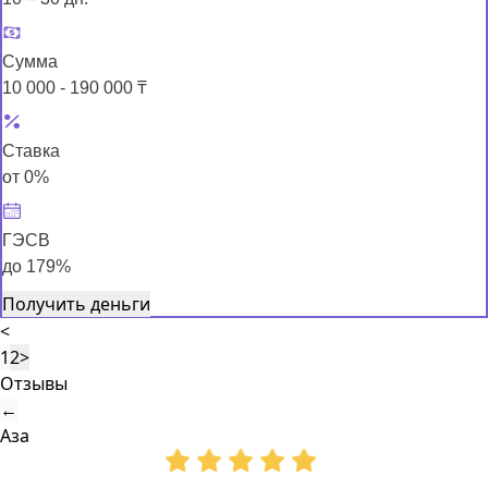
Сумма
10 000 - 190 000 ₸
Ставка
от 0%
ГЭСВ
до 179%
Получить деньги
<
1
2
>
Отзывы
←
Аза