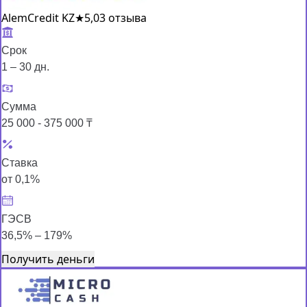
AlemCredit KZ
★
5,0
3 отзыва
Срок
1 – 30 дн.
Сумма
25 000 - 375 000 ₸
Ставка
от 0,1%
ГЭСВ
36,5% – 179%
Получить деньги