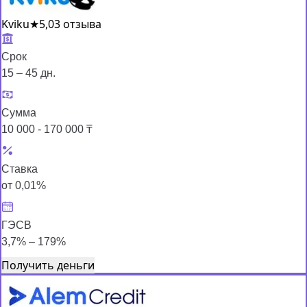
Kviku
★
5,0
3 отзыва
Срок
15 – 45 дн.
Сумма
10 000 - 170 000 ₸
Ставка
от 0,01%
ГЭСВ
3,7% – 179%
Получить деньги