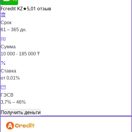
Fcredit KZ
★
5,0
1 отзыв
Срок
61 – 365 дн.
Сумма
10 000 - 185 000 ₸
Ставка
от 0,01%
ГЭСВ
3,7% – 46%
Получить деньги