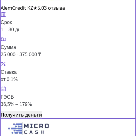
AlemCredit KZ
★
5,0
3 отзыва
Срок
1 – 30 дн.
Сумма
25 000 - 375 000 ₸
Ставка
от 0,1%
ГЭСВ
36,5% – 179%
Получить деньги