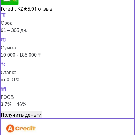
Fcredit KZ
★
5,0
1 отзыв
Срок
61 – 365 дн.
Сумма
10 000 - 185 000 ₸
Ставка
от 0,01%
ГЭСВ
3,7% – 46%
Получить деньги