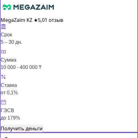
MegaZaim KZ
★
5,0
1 отзыв
Срок
5 – 30 дн.
Сумма
10 000 - 400 000 ₸
Ставка
от 0,1%
ГЭСВ
до 179%
Получить деньги