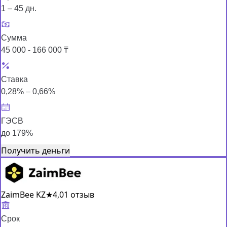
1 – 45 дн.
Сумма
45 000 - 166 000 ₸
Ставка
0,28% – 0,66%
ГЭСВ
до 179%
Получить деньги
ZaimBee KZ
★
4,0
1 отзыв
Срок