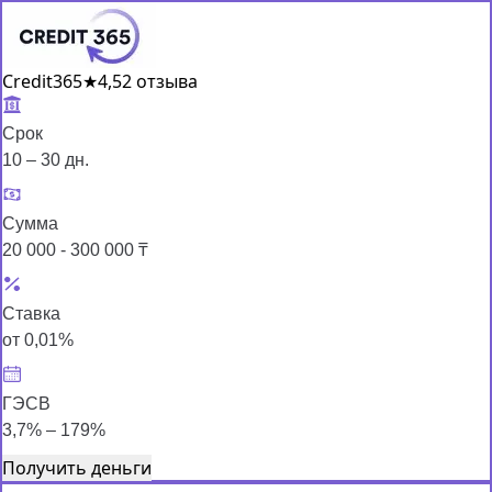
Credit365
★
4,5
2 отзыва
Срок
10 – 30 дн.
Сумма
20 000 - 300 000 ₸
Ставка
от 0,01%
ГЭСВ
3,7% – 179%
Получить деньги