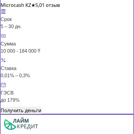
Microcash KZ
★
5,0
1 отзыв
Срок
5 – 30 дн.
Сумма
10 000 - 184 000 ₸
Ставка
0,01% – 0,3%
ГЭСВ
до 179%
Получить деньги