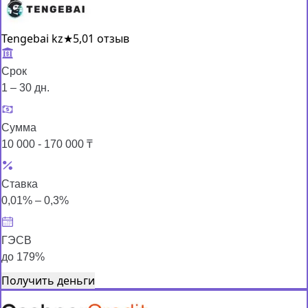
Tengebai kz
★
5,0
1 отзыв
Срок
1 – 30 дн.
Сумма
10 000 - 170 000 ₸
Ставка
0,01% – 0,3%
ГЭСВ
до 179%
Получить деньги