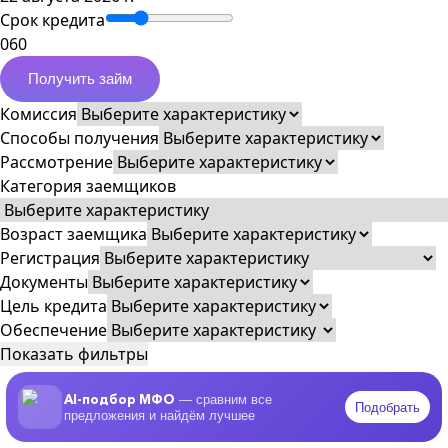
Срок кредита
0
60
Получить займ
Комиссия
Способы получения
Рассмотрение
Категория заемщиков
Возраст заемщика
Регистрация
Документы
Цель кредита
Обеспечение
Показать фильтры
AI-подбор МФО
— сравним все
Подобрать
предложения и найдём лучшее