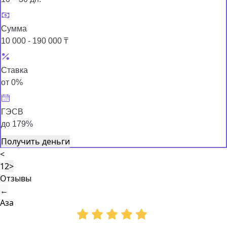
Сумма
10 000 - 190 000 ₸
Ставка
от 0%
ГЭСВ
до 179%
Получить деньги
<
1
2
>
Отзывы
←
Аза