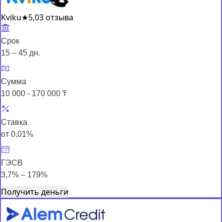
Kviku
★
5,0
3 отзыва
Срок
15 – 45 дн.
Сумма
10 000 - 170 000 ₸
Ставка
от 0,01%
ГЭСВ
3,7% – 179%
Получить деньги