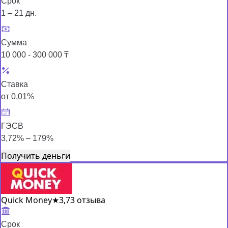
Срок
1 – 21 дн.
Сумма
10 000 - 300 000 ₸
Ставка
от 0,01%
ГЭСВ
3,72% – 179%
Получить деньги
Quick Money
★
3,7
3 отзыва
Срок