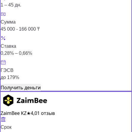
1 – 45 дн.
Сумма
45 000 - 166 000 ₸
Ставка
0,28% – 0,66%
ГЭСВ
до 179%
Получить деньги
ZaimBee KZ
★
4,0
1 отзыв
Срок