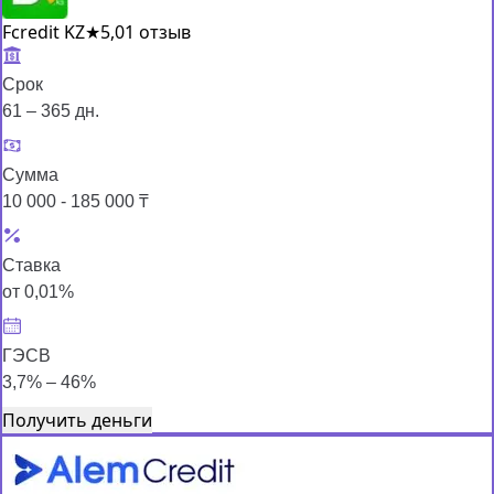
Fcredit KZ
★
5,0
1 отзыв
Срок
61 – 365 дн.
Сумма
10 000 - 185 000 ₸
Ставка
от 0,01%
ГЭСВ
3,7% – 46%
Получить деньги