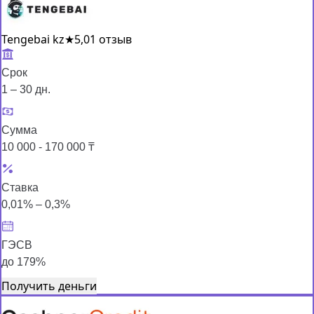
Tengebai kz
★
5,0
1 отзыв
Срок
1 – 30 дн.
Сумма
10 000 - 170 000 ₸
Ставка
0,01% – 0,3%
ГЭСВ
до 179%
Получить деньги