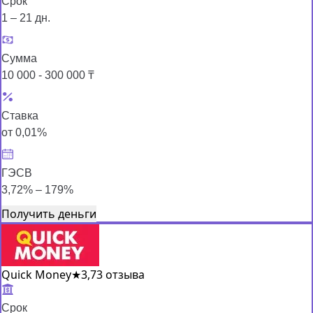
Срок
1 – 21 дн.
Сумма
10 000 - 300 000 ₸
Ставка
от 0,01%
ГЭСВ
3,72% – 179%
Получить деньги
Quick Money
★
3,7
3 отзыва
Срок