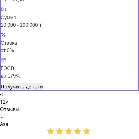
Сумма
10 000 - 190 000 ₸
Ставка
от 0%
ГЭСВ
до 179%
Получить деньги
<
1
2
>
Отзывы
←
Аза