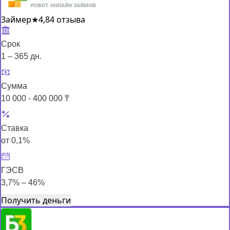
Займер
★
4,8
4 отзыва
Срок
1 – 365 дн.
Сумма
10 000 - 400 000 ₸
Ставка
от 0,1%
ГЭСВ
3,7% – 46%
Получить деньги