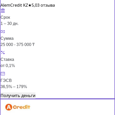
AlemCredit KZ
★
5,0
3 отзыва
Срок
1 – 30 дн.
Сумма
25 000 - 375 000 ₸
Ставка
от 0,1%
ГЭСВ
36,5% – 179%
Получить деньги