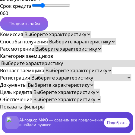
Срок кредита
0
60
Получить займ
Комиссия
Способы получения
Рассмотрение
Категория заемщиков
Возраст заемщика
Регистрация
Документы
Цель кредита
Обеспечение
Показать фильтры
AI-подбор МФО
— сравним все предложения
Подобрать
и найдём лучшее