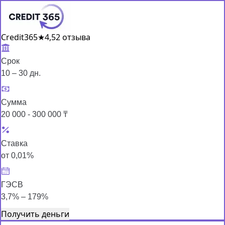
Credit365
★
4,5
2 отзыва
Срок
10 – 30 дн.
Сумма
20 000 - 300 000 ₸
Ставка
от 0,01%
ГЭСВ
3,7% – 179%
Получить деньги