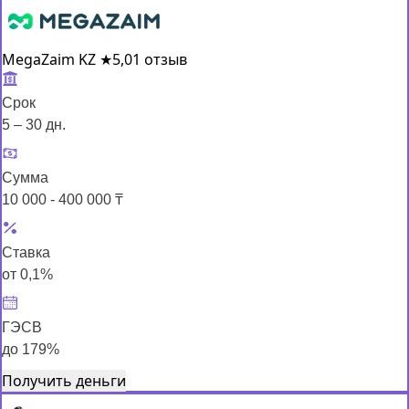
MegaZaim KZ
★
5,0
1 отзыв
Срок
5 – 30 дн.
Сумма
10 000 - 400 000 ₸
Ставка
от 0,1%
ГЭСВ
до 179%
Получить деньги