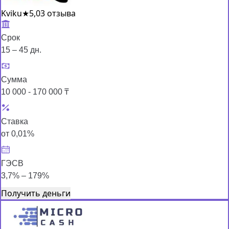
Kviku
★
5,0
3 отзыва
Срок
15 – 45 дн.
Сумма
10 000 - 170 000 ₸
Ставка
от 0,01%
ГЭСВ
3,7% – 179%
Получить деньги