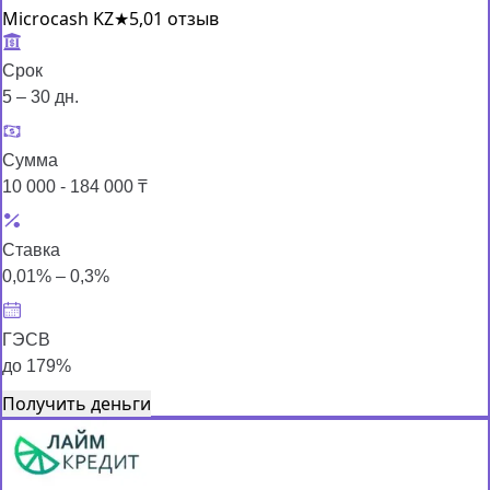
Microcash KZ
★
5,0
1 отзыв
Срок
5 – 30 дн.
Сумма
10 000 - 184 000 ₸
Ставка
0,01% – 0,3%
ГЭСВ
до 179%
Получить деньги