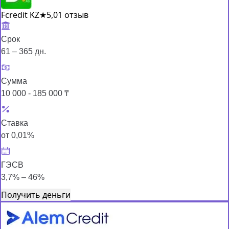
Fcredit KZ
★
5,0
1 отзыв
Срок
61 – 365 дн.
Сумма
10 000 - 185 000 ₸
Ставка
от 0,01%
ГЭСВ
3,7% – 46%
Получить деньги