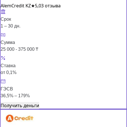
AlemCredit KZ
★
5,0
3 отзыва
Срок
1 – 30 дн.
Сумма
25 000 - 375 000 ₸
Ставка
от 0,1%
ГЭСВ
36,5% – 179%
Получить деньги