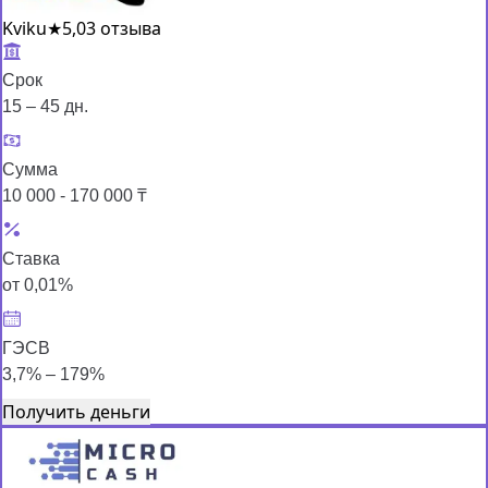
Kviku
★
5,0
3 отзыва
Срок
15 – 45 дн.
Сумма
10 000 - 170 000 ₸
Ставка
от 0,01%
ГЭСВ
3,7% – 179%
Получить деньги