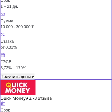
Срок
1 – 21 дн.
Сумма
10 000 - 300 000 ₸
Ставка
от 0,01%
ГЭСВ
3,72% – 179%
Получить деньги
Quick Money
★
3,7
3 отзыва
Срок