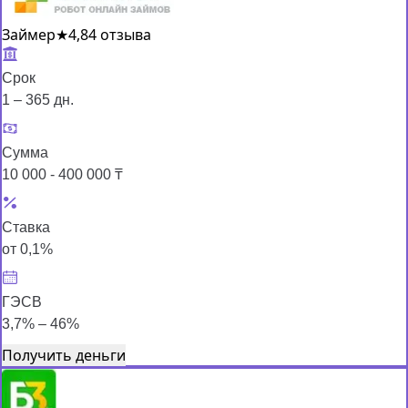
Займер
★
4,8
4 отзыва
Срок
1 – 365 дн.
Сумма
10 000 - 400 000 ₸
Ставка
от 0,1%
ГЭСВ
3,7% – 46%
Получить деньги