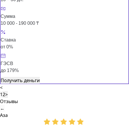
Сумма
10 000 - 190 000 ₸
Ставка
от 0%
ГЭСВ
до 179%
Получить деньги
<
1
2
>
Отзывы
←
Аза