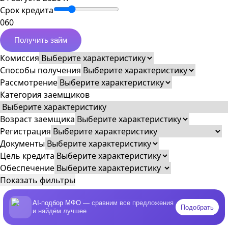
Срок кредита
0
60
Получить займ
Комиссия
Способы получения
Рассмотрение
Категория заемщиков
Возраст заемщика
Регистрация
Документы
Цель кредита
Обеспечение
Показать фильтры
AI-подбор МФО
— сравним все предложения
Подобрать
и найдём лучшее