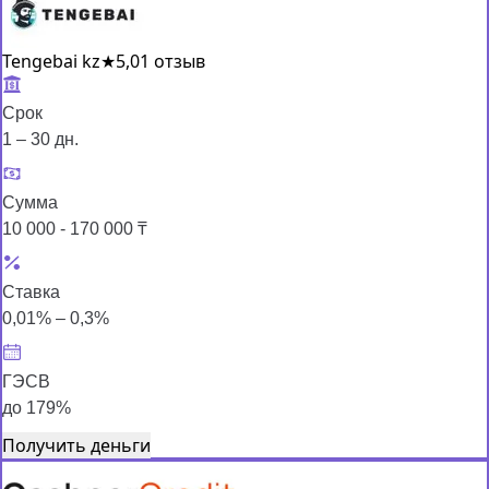
Tengebai kz
★
5,0
1 отзыв
Срок
1 – 30 дн.
Сумма
10 000 - 170 000 ₸
Ставка
0,01% – 0,3%
ГЭСВ
до 179%
Получить деньги