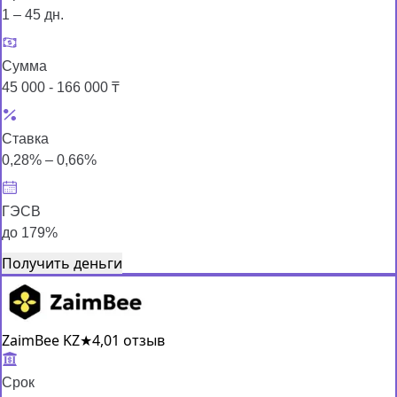
1 – 45 дн.
Сумма
45 000 - 166 000 ₸
Ставка
0,28% – 0,66%
ГЭСВ
до 179%
Получить деньги
ZaimBee KZ
★
4,0
1 отзыв
Срок