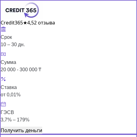
Credit365
★
4,5
2 отзыва
Срок
10 – 30 дн.
Сумма
20 000 - 300 000 ₸
Ставка
от 0,01%
ГЭСВ
3,7% – 179%
Получить деньги