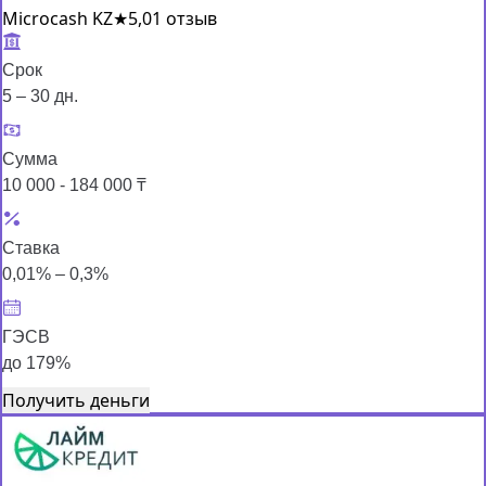
Microcash KZ
★
5,0
1 отзыв
Срок
5 – 30 дн.
Сумма
10 000 - 184 000 ₸
Ставка
0,01% – 0,3%
ГЭСВ
до 179%
Получить деньги