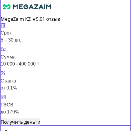
MegaZaim KZ
★
5,0
1 отзыв
Срок
5 – 30 дн.
Сумма
10 000 - 400 000 ₸
Ставка
от 0,1%
ГЭСВ
до 179%
Получить деньги