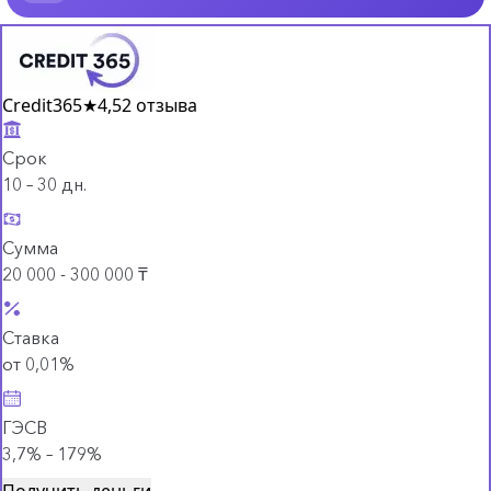
Credit365
★
4,5
2 отзыва
Срок
10 – 30 дн.
Сумма
20 000 - 300 000 ₸
Ставка
от 0,01%
ГЭСВ
3,7% – 179%
Получить деньги