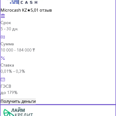
Microcash KZ
★
5,0
1 отзыв
Срок
5 – 30 дн.
Сумма
10 000 - 184 000 ₸
Ставка
0,01% – 0,3%
ГЭСВ
до 179%
Получить деньги