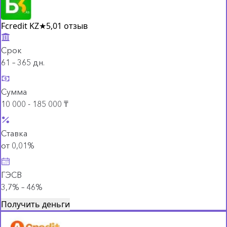
Fcredit KZ
★
5,0
1 отзыв
Срок
61 – 365 дн.
Сумма
10 000 - 185 000 ₸
Ставка
от 0,01%
ГЭСВ
3,7% – 46%
Получить деньги