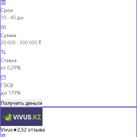
Срок
10 – 45 дн.
Сумма
20 000 - 300 000 ₸
Ставка
от 0,29%
ГЭСВ
до 179%
Получить деньги
Vivus
★
2,5
2 отзыва