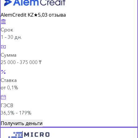
AlemCredit KZ
★
5,0
3 отзыва
Срок
1 – 30 дн.
Сумма
25 000 - 375 000 ₸
Ставка
от 0,1%
ГЭСВ
36,5% – 179%
Получить деньги