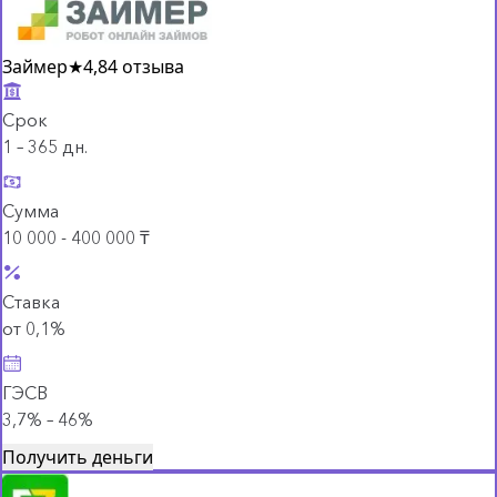
Займер
★
4,8
4 отзыва
Срок
1 – 365 дн.
Сумма
10 000 - 400 000 ₸
Ставка
от 0,1%
ГЭСВ
3,7% – 46%
Получить деньги