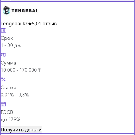
Tengebai kz
★
5,0
1 отзыв
Срок
1 – 30 дн.
Сумма
10 000 - 170 000 ₸
Ставка
0,01% – 0,3%
ГЭСВ
до 179%
Получить деньги