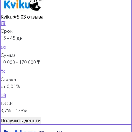
Kviku
★
5,0
3 отзыва
Срок
15 – 45 дн.
Сумма
10 000 - 170 000 ₸
Ставка
от 0,01%
ГЭСВ
3,7% – 179%
Получить деньги