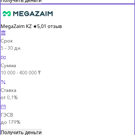
MegaZaim KZ
★
5,0
1 отзыв
Срок
5 – 30 дн.
Сумма
10 000 - 400 000 ₸
Ставка
от 0,1%
ГЭСВ
до 179%
Получить деньги