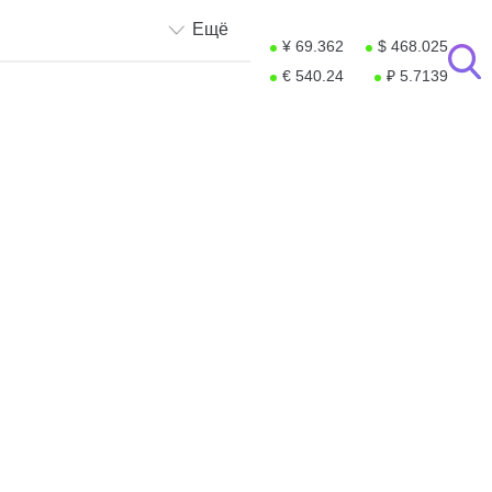
Ещё
¥ 69.362
$ 468.025
€ 540.24
₽ 5.7139