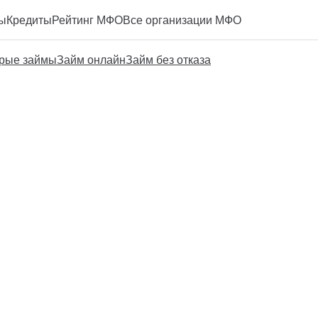
ы
Кредиты
Рейтинг МФО
Все организации МФО
рые займы
Займ онлайн
Займ без отказа