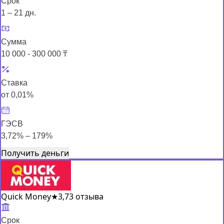
Срок
1 – 21 дн.
Сумма
10 000 - 300 000 ₸
Ставка
от 0,01%
ГЭСВ
3,72% – 179%
Получить деньги
Quick Money
★
3,7
3 отзыва
Срок