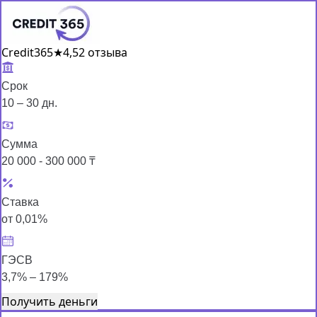
Credit365
★
4,5
2 отзыва
Срок
10 – 30 дн.
Сумма
20 000 - 300 000 ₸
Ставка
от 0,01%
ГЭСВ
3,7% – 179%
Получить деньги