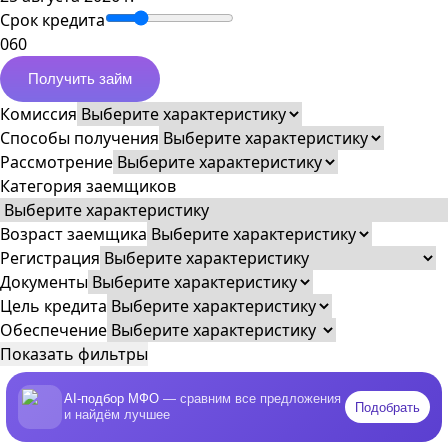
Срок кредита
0
60
Получить займ
Комиссия
Способы получения
Рассмотрение
Категория заемщиков
Возраст заемщика
Регистрация
Документы
Цель кредита
Обеспечение
Показать фильтры
AI-подбор МФО
— сравним все предложения
Подобрать
и найдём лучшее