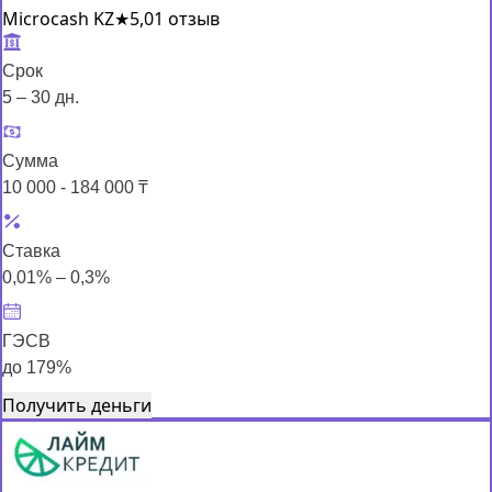
Microcash KZ
★
5,0
1 отзыв
Срок
5 – 30 дн.
Сумма
10 000 - 184 000 ₸
Ставка
0,01% – 0,3%
ГЭСВ
до 179%
Получить деньги