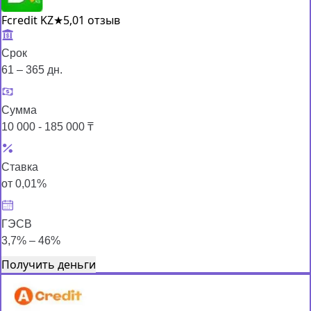
Fcredit KZ
★
5,0
1 отзыв
Срок
61 – 365 дн.
Сумма
10 000 - 185 000 ₸
Ставка
от 0,01%
ГЭСВ
3,7% – 46%
Получить деньги