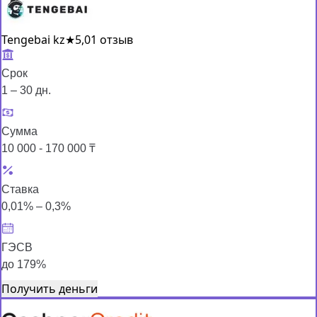
Tengebai kz
★
5,0
1 отзыв
Срок
1 – 30 дн.
Сумма
10 000 - 170 000 ₸
Ставка
0,01% – 0,3%
ГЭСВ
до 179%
Получить деньги