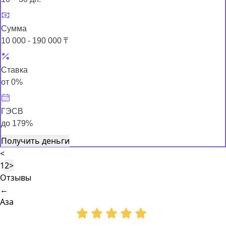
Сумма
10 000 - 190 000 ₸
Ставка
от 0%
ГЭСВ
до 179%
Получить деньги
<
1
2
>
Отзывы
←
Аза