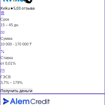
Kviku
★
5,0
3 отзыва
Срок
15 – 45 дн.
Сумма
10 000 - 170 000 ₸
Ставка
от 0,01%
ГЭСВ
3,7% – 179%
Получить деньги