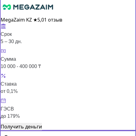
MegaZaim KZ
★
5,0
1 отзыв
Срок
5 – 30 дн.
Сумма
10 000 - 400 000 ₸
Ставка
от 0,1%
ГЭСВ
до 179%
Получить деньги