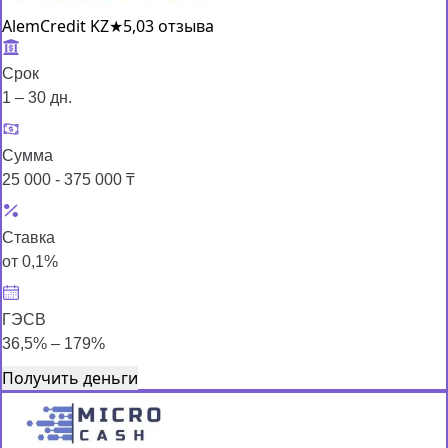
AlemCredit KZ
★
5,0
3 отзыва
Срок
1 – 30 дн.
Сумма
25 000 - 375 000 ₸
Ставка
от 0,1%
ГЭСВ
36,5% – 179%
Получить деньги