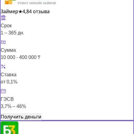
Займер
★
4,8
4 отзыва
Срок
1 – 365 дн.
Сумма
10 000 - 400 000 ₸
Ставка
от 0,1%
ГЭСВ
3,7% – 46%
Получить деньги