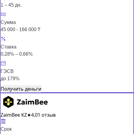
1 – 45 дн.
Сумма
45 000 - 166 000 ₸
Ставка
0,28% – 0,66%
ГЭСВ
до 179%
Получить деньги
ZaimBee KZ
★
4,0
1 отзыв
Срок