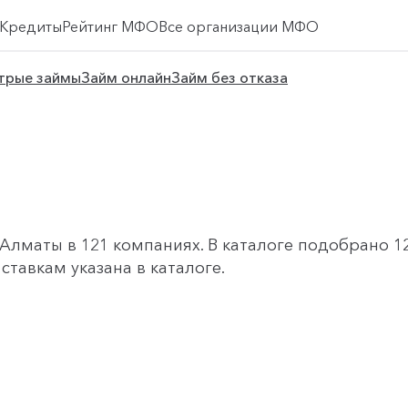
Кредиты
Рейтинг МФО
Все организации МФО
трые займы
Займ онлайн
Займ без отказа
маты в 121 компаниях. В каталоге подобрано 121
тавкам указана в каталоге.