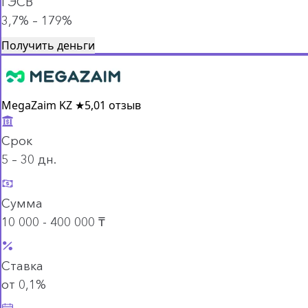
ГЭСВ
3,7% – 179%
Получить деньги
MegaZaim KZ
★
5,0
1 отзыв
Срок
5 – 30 дн.
Сумма
10 000 - 400 000 ₸
Ставка
от 0,1%