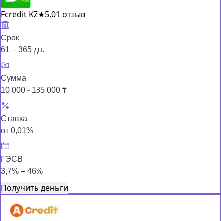
Fcredit KZ
★
5,0
1 отзыв
Срок
61 – 365 дн.
Сумма
10 000 - 185 000 ₸
Ставка
от 0,01%
ГЭСВ
3,7% – 46%
Получить деньги