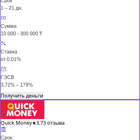
Срок
1 – 21 дн.
Сумма
10 000 - 300 000 ₸
Ставка
от 0,01%
ГЭСВ
3,72% – 179%
Получить деньги
Quick Money
★
3,7
3 отзыва
Срок