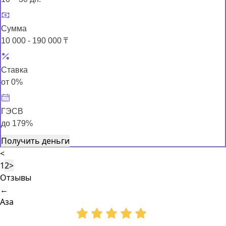
Сумма
10 000 - 190 000 ₸
Ставка
от 0%
ГЭСВ
до 179%
Получить деньги
<
1
2
>
Отзывы
←
Аза