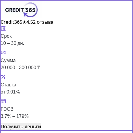
Credit365
★
4,5
2 отзыва
Срок
10 – 30 дн.
Сумма
20 000 - 300 000 ₸
Ставка
от 0,01%
ГЭСВ
3,7% – 179%
Получить деньги