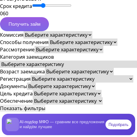
Срок кредита
0
60
Получить займ
Комиссия
Способы получения
Рассмотрение
Категория заемщиков
Возраст заемщика
Регистрация
Документы
Цель кредита
Обеспечение
Показать фильтры
AI-подбор МФО
— сравним все предложения
Подобрать
и найдём лучшее