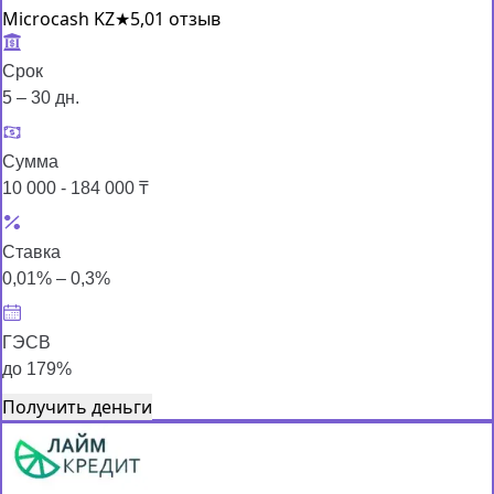
Microcash KZ
★
5,0
1 отзыв
Срок
5 – 30 дн.
Сумма
10 000 - 184 000 ₸
Ставка
0,01% – 0,3%
ГЭСВ
до 179%
Получить деньги