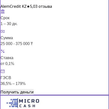
AlemCredit KZ
★
5,0
3 отзыва
Срок
1 – 30 дн.
Сумма
25 000 - 375 000 ₸
Ставка
от 0,1%
ГЭСВ
36,5% – 179%
Получить деньги