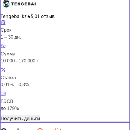
Tengebai kz
★
5,0
1 отзыв
Срок
1 – 30 дн.
Сумма
10 000 - 170 000 ₸
Ставка
0,01% – 0,3%
ГЭСВ
до 179%
Получить деньги