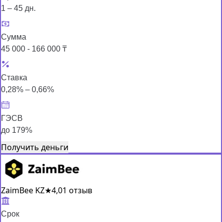
1 – 45 дн.
Сумма
45 000 - 166 000 ₸
Ставка
0,28% – 0,66%
ГЭСВ
до 179%
Получить деньги
ZaimBee KZ
★
4,0
1 отзыв
Срок