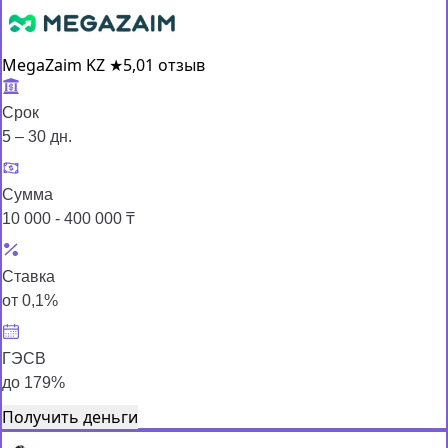
MegaZaim KZ
★
5,0
1 отзыв
Срок
5 – 30 дн.
Сумма
10 000 - 400 000 ₸
Ставка
от 0,1%
ГЭСВ
до 179%
Получить деньги