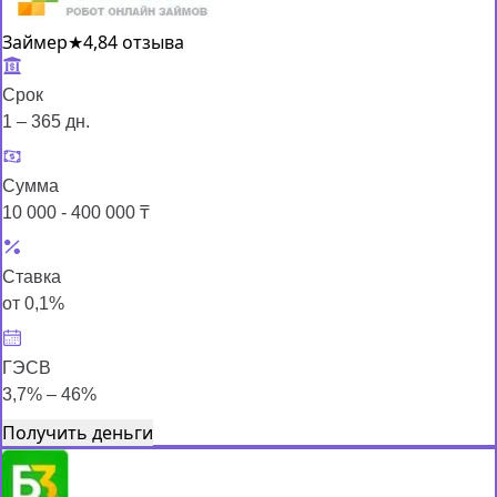
Займер
★
4,8
4 отзыва
Срок
1 – 365 дн.
Сумма
10 000 - 400 000 ₸
Ставка
от 0,1%
ГЭСВ
3,7% – 46%
Получить деньги