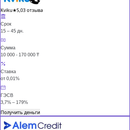
Kviku
★
5,0
3 отзыва
Срок
15 – 45 дн.
Сумма
10 000 - 170 000 ₸
Ставка
от 0,01%
ГЭСВ
3,7% – 179%
Получить деньги