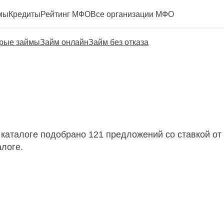
мы
Кредиты
Рейтинг МФО
Все организации МФО
рые займы
Займ онлайн
Займ без отказа
 каталоге подобрано 121 предложений со ставкой от
алоге.