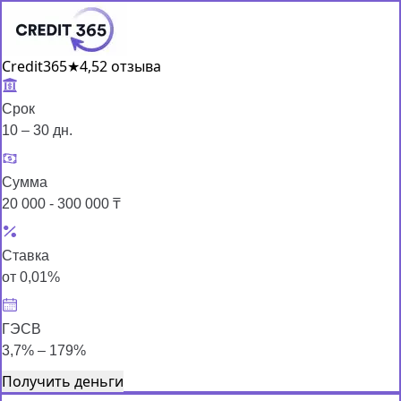
Credit365
★
4,5
2 отзыва
Срок
10 – 30 дн.
Сумма
20 000 - 300 000 ₸
Ставка
от 0,01%
ГЭСВ
3,7% – 179%
Получить деньги