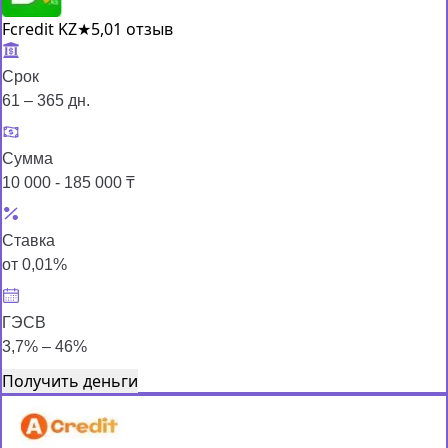
Fcredit KZ
★
5,0
1 отзыв
Срок
61 – 365 дн.
Сумма
10 000 - 185 000 ₸
Ставка
от 0,01%
ГЭСВ
3,7% – 46%
Получить деньги