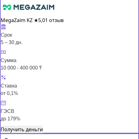
MegaZaim KZ
★
5,0
1 отзыв
Срок
5 – 30 дн.
Сумма
10 000 - 400 000 ₸
Ставка
от 0,1%
ГЭСВ
до 179%
Получить деньги