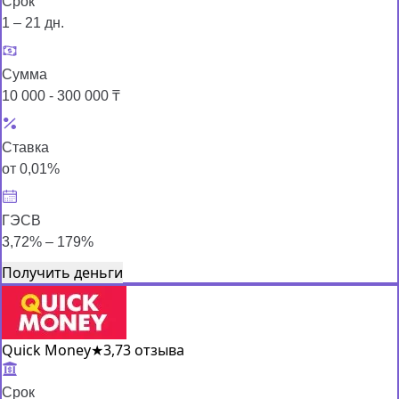
Срок
1 – 21 дн.
Сумма
10 000 - 300 000 ₸
Ставка
от 0,01%
ГЭСВ
3,72% – 179%
Получить деньги
Quick Money
★
3,7
3 отзыва
Срок