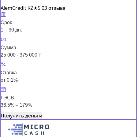
AlemCredit KZ
★
5,0
3 отзыва
Срок
1 – 30 дн.
Сумма
25 000 - 375 000 ₸
Ставка
от 0,1%
ГЭСВ
36,5% – 179%
Получить деньги