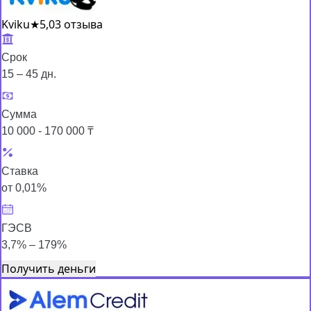
Kviku
★
5,0
3 отзыва
Срок
15 – 45 дн.
Сумма
10 000 - 170 000 ₸
Ставка
от 0,01%
ГЭСВ
3,7% – 179%
Получить деньги