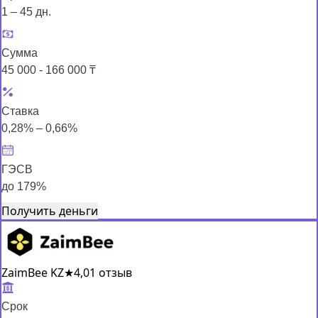
1 – 45 дн.
Сумма
45 000 - 166 000 ₸
Ставка
0,28% – 0,66%
ГЭСВ
до 179%
Получить деньги
ZaimBee KZ
★
4,0
1 отзыв
Срок