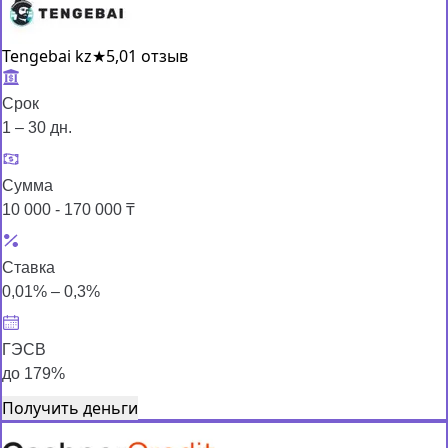
Tengebai kz
★
5,0
1 отзыв
Срок
1 – 30 дн.
Сумма
10 000 - 170 000 ₸
Ставка
0,01% – 0,3%
ГЭСВ
до 179%
Получить деньги