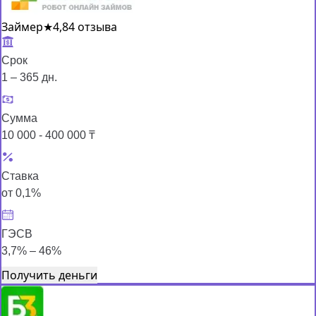
Займер
★
4,8
4 отзыва
Срок
1 – 365 дн.
Сумма
10 000 - 400 000 ₸
Ставка
от 0,1%
ГЭСВ
3,7% – 46%
Получить деньги