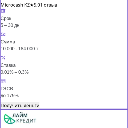
Microcash KZ
★
5,0
1 отзыв
Срок
5 – 30 дн.
Сумма
10 000 - 184 000 ₸
Ставка
0,01% – 0,3%
ГЭСВ
до 179%
Получить деньги