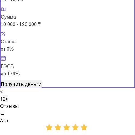
Сумма
10 000 - 190 000 ₸
Ставка
от 0%
ГЭСВ
до 179%
Получить деньги
<
1
2
>
Отзывы
←
Аза